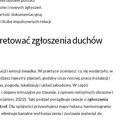
mi opisami postaci.
dków i nowych zgłoszeń.
artość dokumentacyjną.
 liczbę impulsywnych relacji.
pretować zgłoszenia duchów
cji i emocji świadka. W praktyce oceniasz: co się wydarzyło, w
zasz rejestry zdarzeń, godziny ciszy nocnej, pracę instalacji i
s, pogodę, lokalizację i układ zabudowy. W części
i objawy intruzyjne po traumie, z opisem natrętnych obrazów i
ation, 2022). Taki podział porządkuje relacje o
zgłoszenia
trof
. Dla spójności przywołujesz mapy hałasu, harmonogramy
w eliminuje banalne wytłumaczenia i zostawia materiał do