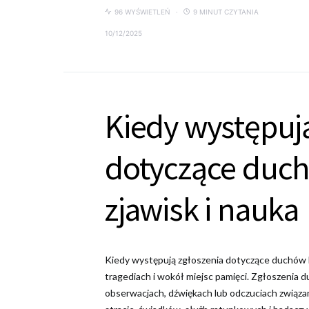
96 WYŚWIETLEŃ
9 MINUT CZYTANIA
10/12/2025
Kiedy występuj
dotyczące duch
zjawisk i nauka
Kiedy występują zgłoszenia dotyczące duchów ka
tragediach i wokół miejsc pamięci. Zgłoszenia 
obserwacjach, dźwiękach lub odczuciach związ