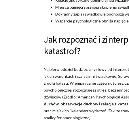
Relacje akustyczne dominują nad wizualny
Miejsca pamięci sprzyjają skupieniu świa
Dokładny zapis i świadkowie podnoszą w
Wsparcie psychologiczne obniża napięcie i
Jak rozpoznać i zinter
katastrof?
Najpierw oddziel bodziec zmysłowy od interpreta
jakich warunkach i czy są inni świadkowie. Sprawd
źródła hałasu. W empirycznej części notujesz cza
psychologicznej rozpoznajesz stres, bezsenność 
dźwięków (Źródło: American Psychological Associ
duchów
,
obserwacje duchów
i
relacje z katas
prac miejskich i kalendarz wydarzeń. Taki zesta
analizy fenomenologicznej.