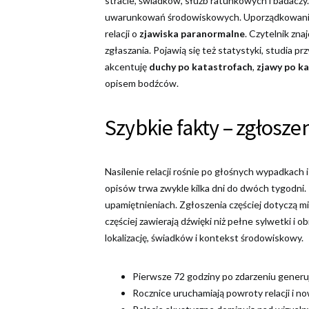
stracie, świadków, służb ratunkowych i badaczy.
uwarunkowań środowiskowych. Uporządkowanie 
relacji o
zjawiska paranormalne
. Czytelnik zna
zgłaszania. Pojawią się też statystyki, studia 
akcentuję
duchy po katastrofach
,
zjawy po k
opisem bodźców.
Szybkie fakty – zgłosze
Nasilenie relacji rośnie po głośnych wypadkach 
opisów trwa zwykle kilka dni do dwóch tygodni. 
upamiętnieniach. Zgłoszenia częściej dotyczą m
częściej zawierają dźwięki niż pełne sylwetki i o
lokalizację, świadków i kontekst środowiskowy.
Pierwsze 72 godziny po zdarzeniu generuj
Rocznice uruchamiają powroty relacji i 