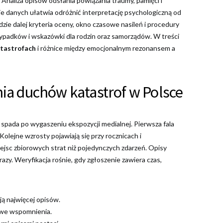
 Analiza opisów odsłania powiązania traumy, pamięci i
danych ułatwia odróżnić interpretację psychologiczną od
jdzie dalej kryteria oceny, okno czasowe nasileń i procedury
przypadków i wskazówki dla rodzin oraz samorządów. W treści
atastrofach
i różnice między emocjonalnym rezonansem a
nia duchów katastrof w Polsce
i spada po wygaszeniu ekspozycji medialnej. Pierwsza fala
Kolejne wzrosty pojawiają się przy rocznicach i
iejsc zbiorowych strat niż pojedynczych zdarzeń. Opisy
brazy. Weryfikacja rośnie, gdy zgłoszenie zawiera czas,
ą najwięcej opisów.
nowe wspomnienia.