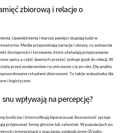
mięć zbiorową i relacje o
enia. Upamiętnienia i marsze pamięci skupiają ludzi w
erwatorów. Media przypominają narracje i obrazy, co wzmacnia
ekt dostępności i torowanie, które ułatwiają przypisywanie
we opisy, a część dawnych przeżyć zyskuje język do relacji. W
stała przed wydarzeniem rocznicowym czy po nim. Dla analizy
sy spowodowane rytuałami zbiorowymi. To także wskazówka dla
ne i logistyczne.
ia snu wpływają na percepcję?
enę bodźców i intensyfikują hiperarousal. Bezsenność sprzyja
gą przyjmować formę głosów lub sylwetek. W populacjach po
jnych i interpretacji o znaczeniu symbolicznym (Źródło: