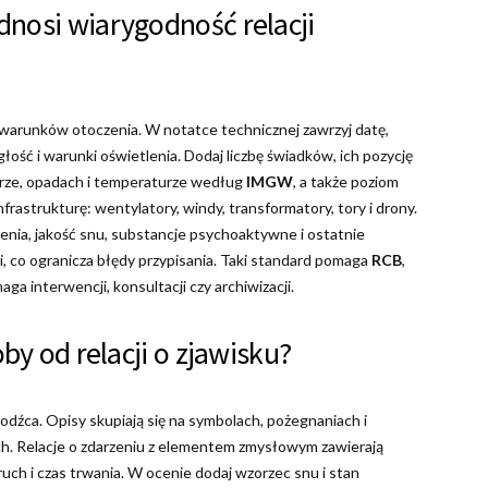
nosi wiarygodność relacji
 i warunków otoczenia. W notatce technicznej zawrzyj datę,
głość i warunki oświetlenia. Dodaj liczbę świadków, ich pozycję
trze, opadach i temperaturze według
IMGW
, a także poziom
frastrukturę: wentylatory, windy, transformatory, tory i drony.
enia, jakość snu, substancje psychoaktywne i ostatnie
ji, co ogranicza błędy przypisania. Taki standard pomaga
RCB
,
ga interwencji, konsultacji czy archiwizacji.
by od relacji o zjawisku?
odźca. Opisy skupiają się na symbolach, pożegnaniach i
. Relacje o zdarzeniu z elementem zmysłowym zawierają
ruch i czas trwania. W ocenie dodaj wzorzec snu i stan