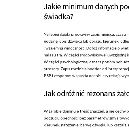
Jakie minimum danych pod
świadka?
Najlepiej działa precyzyjny zapis miejsca, czasu
godzinę, opis dźwięku lub obrazu, kierunek, odle
i wzajemną widoczność. Dołóż informacje o wie
hałasu tła. W części środowiskowej uwzględnij in
W części psychologicznej oznacz poziom pobudz
stresory. Zapis rozdziela bodziec od interpretac
PSP
i zespołom wsparcia ocenić, czy relacja wyma
Jak odróżnić rezonans żało
W żałobie dominuje treść znaczeń, a nie cechy b
poczuciu obecności bez parametrów zmysłowych
kierunek, natężenie, barwę dźwięku lub kształt, 