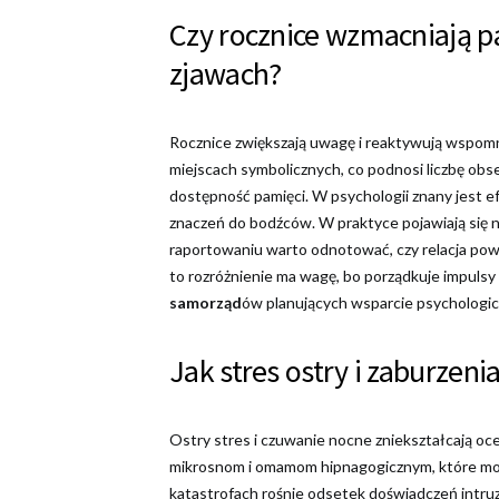
Czy rocznice wzmacniają pa
zjawach?
Rocznice zwiększają uwagę i reaktywują wspomni
miejscach symbolicznych, co podnosi liczbę obs
dostępność pamięci. W psychologii znany jest ef
znaczeń do bodźców. W praktyce pojawiają się no
raportowaniu warto odnotować, czy relacja pow
to rozróżnienie ma wagę, bo porządkuje impul
samorząd
ów planujących wsparcie psychologicz
Jak stres ostry i zaburzen
Ostry stres i czuwanie nocne zniekształcają oc
mikrosnom i omamom hipnagogicznym, które mo
katastrofach rośnie odsetek doświadczeń intruzy