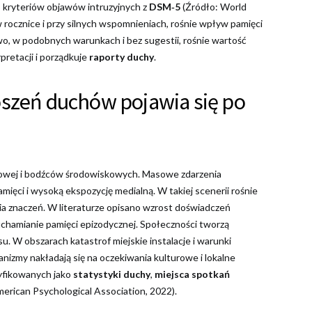
o kryteriów objawów intruzyjnych z
DSM‑5
(Źródło: World
 rocznice i przy silnych wspomnieniach, rośnie wpływ pamięci
wo, w podobnych warunkach i bez sugestii, rośnie wartość
rpretacji i porządkuje
raporty duchy
.
oszeń duchów pojawia się po
iorowej i bodźców środowiskowych. Masowe zdarzenia
mięci i wysoką ekspozycję medialną. W takiej scenerii rośnie
ia znaczeń. W literaturze opisano wzrost doświadczeń
ruchamianie pamięci epizodycznej. Społeczności tworzą
su. W obszarach katastrof miejskie instalacje i warunki
izmy nakładają się na oczekiwania kulturowe i lokalne
syfikowanych jako
statystyki duchy
,
miejsca spotkań
erican Psychological Association, 2022).