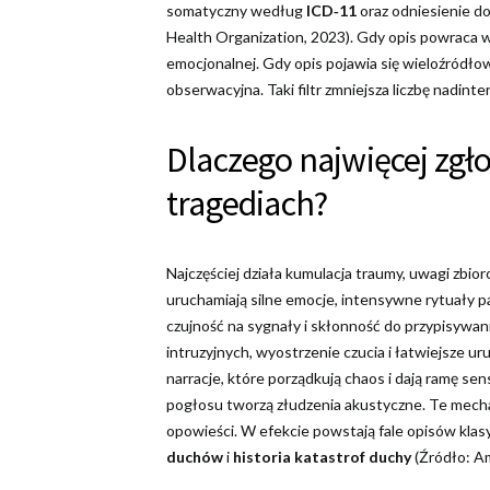
somatyczny według
ICD‑11
oraz odniesienie d
Health Organization, 2023). Gdy opis powraca w
emocjonalnej. Gdy opis pojawia się wieloźródło
obserwacyjna. Taki filtr zmniejsza liczbę nadinte
Dlaczego najwięcej zgł
tragediach?
Najczęściej działa kumulacja traumy, uwagi zb
uruchamiają silne emocje, intensywne rytuały pa
czujność na sygnały i skłonność do przypisywan
intruzyjnych, wyostrzenie czucia i łatwiejsze u
narracje, które porządkują chaos i dają ramę sen
pogłosu tworzą złudzenia akustyczne. Te mechan
opowieści. W efekcie powstają fale opisów kla
duchów
i
historia katastrof duchy
(Źródło: Am