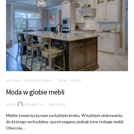
ARTYKUŁ SPONSOROWANY
DOM, OGRÓD
Moda w globie mebli
AUTOR
REDAKCJA
09/12/2022
Meble towarzyszą nam na każdym kroku. W każdym ulokowaniu,
do którego wchodzimy, spostrzegamy jednak inne rodzaje mebli.
Obecnie…