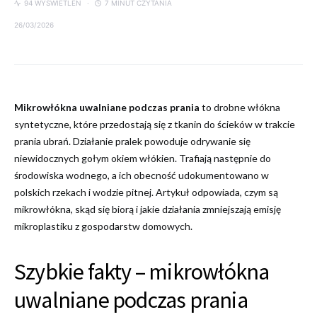
94 WYŚWIETLEŃ
7 MINUT CZYTANIA
26/03/2026
Mikrowłókna uwalniane podczas prania
to drobne włókna
syntetyczne, które przedostają się z tkanin do ścieków w trakcie
prania ubrań. Działanie pralek powoduje odrywanie się
niewidocznych gołym okiem włókien. Trafiają następnie do
środowiska wodnego, a ich obecność udokumentowano w
polskich rzekach i wodzie pitnej. Artykuł odpowiada, czym są
mikrowłókna, skąd się biorą i jakie działania zmniejszają emisję
mikroplastiku z gospodarstw domowych.
Szybkie fakty – mikrowłókna
uwalniane podczas prania