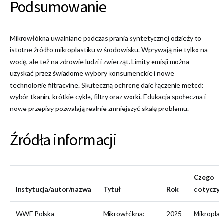
Podsumowanie
Mikrowłókna uwalniane podczas prania syntetycznej odzieży to
istotne źródło mikroplastiku w środowisku. Wpływają nie tylko na
wodę, ale też na zdrowie ludzi i zwierząt. Limity emisji można
uzyskać przez świadome wybory konsumenckie i nowe
technologie filtracyjne. Skuteczną ochronę daje łączenie metod:
wybór tkanin, krótkie cykle, filtry oraz worki. Edukacja społeczna i
nowe przepisy pozwalają realnie zmniejszyć skalę problemu.
Źródła informacji
Czego
Instytucja/autor/nazwa
Tytuł
Rok
dotycz
WWF Polska
Mikrowłókna:
2025
Mikropla