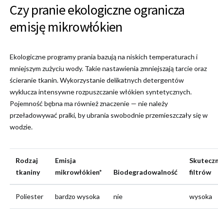
Czy pranie ekologiczne ogranicza
emisję mikrowłókien
Ekologiczne programy prania bazują na niskich temperaturach i
mniejszym zużyciu wody. Takie nastawienia zmniejszają tarcie oraz
ścieranie tkanin. Wykorzystanie delikatnych detergentów
wyklucza intensywne rozpuszczanie włókien syntetycznych.
Pojemność bębna ma również znaczenie — nie należy
przeładowywać pralki, by ubrania swobodnie przemieszczały się w
wodzie.
Rodzaj
Emisja
Skutecz
tkaniny
mikrowłókien*
Biodegradowalność
filtrów
Poliester
bardzo wysoka
nie
wysoka