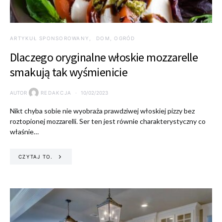
ARTYKUŁ SPONSOROWANY
DOM, OGRÓD
Dlaczego oryginalne włoskie mozzarelle
smakują tak wyśmienicie
AUTOR
REDAKCJA
10/02/2023
Nikt chyba sobie nie wyobraża prawdziwej włoskiej pizzy bez
roztopionej mozzarelli. Ser ten jest równie charakterystyczny co
właśnie…
CZYTAJ TO.