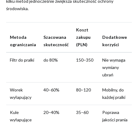
kilku metod jednocześnie zwiększa skuteczność ochrony
środowiska.
Koszt
Metoda
Szacowana
zakupu
Dodatkowe
ograniczania
skuteczność
(PLN)
korzyści
Filtr do pralki
do 80%
150–350
Nie wymaga
wymiany
ubrań
Worek
40–60%
80–120
Mobilny, do
wyłapujący
każdej pralki
Kule
20–40%
35–60
Poprawa
wyłapujące
jakości prania