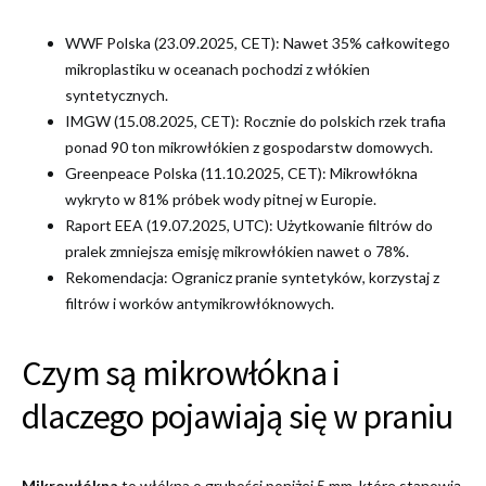
WWF Polska (23.09.2025, CET): Nawet 35% całkowitego
mikroplastiku w oceanach pochodzi z włókien
syntetycznych.
IMGW (15.08.2025, CET): Rocznie do polskich rzek trafia
ponad 90 ton mikrowłókien z gospodarstw domowych.
Greenpeace Polska (11.10.2025, CET): Mikrowłókna
wykryto w 81% próbek wody pitnej w Europie.
Raport EEA (19.07.2025, UTC): Użytkowanie filtrów do
pralek zmniejsza emisję mikrowłókien nawet o 78%.
Rekomendacja: Ogranicz pranie syntetyków, korzystaj z
filtrów i worków antymikrowłóknowych.
Czym są mikrowłókna i
dlaczego pojawiają się w praniu
Mikrowłókna
to włókna o grubości poniżej 5 mm, które stanowią