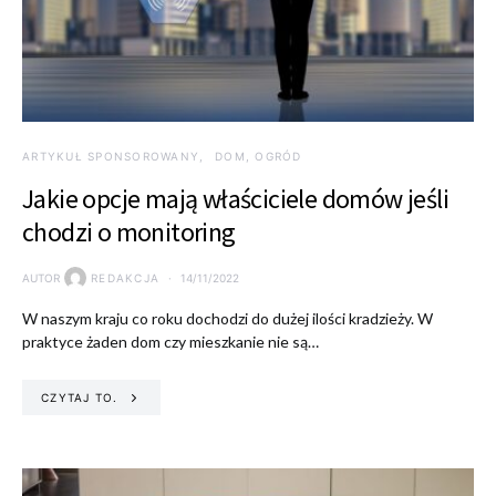
ARTYKUŁ SPONSOROWANY
DOM, OGRÓD
Jakie opcje mają właściciele domów jeśli
chodzi o monitoring
AUTOR
REDAKCJA
14/11/2022
W naszym kraju co roku dochodzi do dużej ilości kradzieży. W
praktyce żaden dom czy mieszkanie nie są…
CZYTAJ TO.