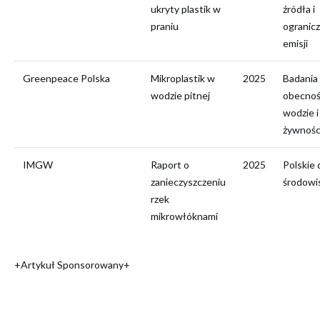
ukryty plastik w
źródła i
praniu
ogranicz
emisji
Greenpeace Polska
Mikroplastik w
2025
Badania
wodzie pitnej
obecnoś
wodzie i
żywnośc
IMGW
Raport o
2025
Polskie
zanieczyszczeniu
środow
rzek
mikrowłóknami
+Artykuł Sponsorowany+