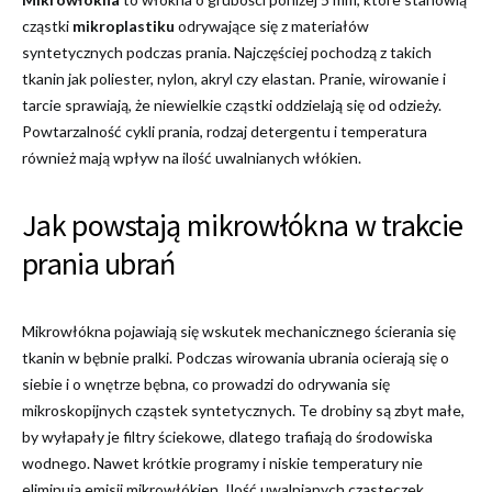
cząstki
mikroplastiku
odrywające się z materiałów
syntetycznych podczas prania. Najczęściej pochodzą z takich
tkanin jak poliester, nylon, akryl czy elastan. Pranie, wirowanie i
tarcie sprawiają, że niewielkie cząstki oddzielają się od odzieży.
Powtarzalność cykli prania, rodzaj detergentu i temperatura
również mają wpływ na ilość uwalnianych włókien.
Jak powstają mikrowłókna w trakcie
prania ubrań
Mikrowłókna pojawiają się wskutek mechanicznego ścierania się
tkanin w bębnie pralki. Podczas wirowania ubrania ocierają się o
siebie i o wnętrze bębna, co prowadzi do odrywania się
mikroskopijnych cząstek syntetycznych. Te drobiny są zbyt małe,
by wyłapały je filtry ściekowe, dlatego trafiają do środowiska
wodnego. Nawet krótkie programy i niskie temperatury nie
eliminują emisji mikrowłókien. Ilość uwalnianych cząsteczek