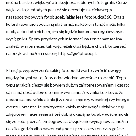
można bardzo zwiększyć atrakcyjność robionych fotografii. Coraz
większa ilość młodych par też się decyduje na ciekawego
następcę typowych fotobudek, jakim jest fotobudka360. Ona z
kolei dysponuje specjalną platformą, na której stanąć może kilka
osób, a dookoła nich kręciła się będzie kamera na regulowanym
wysięgniku. Sporo przydatnych informacji na ten temat można
znaleźć w internecie, tak więc jeżeli ktoś będzie chciał, to zajrzeć
na przykład może na stronę https://go4photo.pl.
Planując wypożyczenie takiej fotobudki warto zwrócić uwagę
między innymi na to, żeby odpowiednio wcześnie to zrobić. Tego
typu atrakcja cieszy się bowiem dużym zainteresowaniem, i często
są na nią dość odległe terminy wynajmu. A wynika to z tego, że
dostarcza ona wielu atrakcji w czasie imprezy weselnej czy innego
eventu, przez to że praktycznie każdy może wziąć udział w sesji
zdjęciowej. Takie sesje są też dobrą okazją na to, aby goście mogli
się ze sobą poznać i zintegrować. Urządzenie wynajmować można
na kilka godzin albo nawet całą noc, i przez cały ten czas goście
mogą się z nim bawić. Korzystać z niego mogą zarówno dzieci jak i