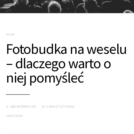
INNE
Fotobudka na weselu
– dlaczego warto o
niej pomyśleć
486 WYŚWIETLEŃ
2 MINUT CZYTANIA
18/07/2024