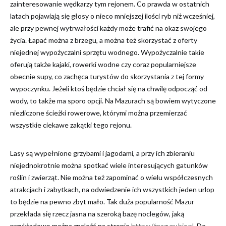
zainteresowanie wędkarzy tym rejonem. Co prawda w ostatnich
latach pojawiają się głosy o nieco mniejszej ilości ryb niż wcześniej,
ale przy pewnej wytrwałości każdy może trafić na okaz swojego
życia. Łapać można z brzegu, a można też skorzystać z oferty
niejednej wypożyczalni sprzętu wodnego. Wypożyczalnie takie
oferują także kajaki, rowerki wodne czy coraz popularniejsze
obecnie supy, co zachęca turystów do skorzystania z tej formy
wypoczynku. Jeżeli ktoś będzie chciał się na chwilę odpocząć od
wody, to także ma sporo opcji. Na Mazurach są bowiem wytyczone
niezliczone ścieżki rowerowe, którymi można przemierzać
wszystkie ciekawe zakątki tego rejonu.
Lasy są wypełnione grzybami i jagodami, a przy ich zbieraniu
niejednokrotnie można spotkać wiele interesujących gatunków
roślin i zwierząt. Nie można też zapominać o wielu współczesnych
atrakcjach i zabytkach, na odwiedzenie ich wszystkich jeden urlop
to będzie na pewno zbyt mało. Tak duża popularność Mazur
przekłada się rzecz jasna na szeroką bazę noclegów, jaką
przykładowo można znaleźć na stronie
https://mazury.biz.pl
. Do