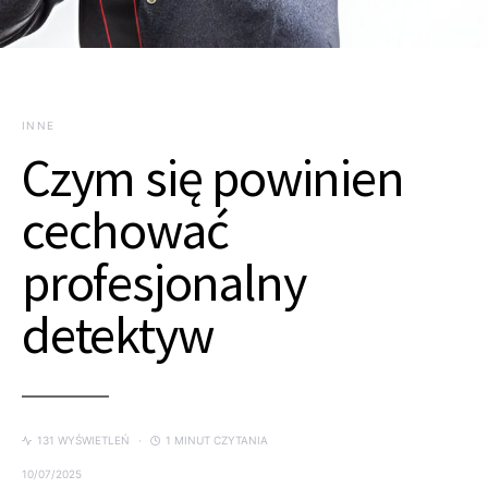
INNE
Czym się powinien
cechować
profesjonalny
detektyw
131 WYŚWIETLEŃ
1 MINUT CZYTANIA
10/07/2025