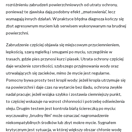
rozróżnieniu zabrudzeń powierzchniowych od utraty ochrony,
ponieważ te zjawiska dają podobny efekt „zmatowienia”, lecz
wymagają innych działań. W praktyce błędna diagnoza kończy się
zbyt agresywnym myciem lub serwisem wykonywanym na brudnej
powierzchni.
Zabrudzenie częściej objawia się miejscowym przyciemnieniem,
lepkością, szarą mgiełką i smugami po myciu, szczególnie w
trasach, gdzie pies przynosi kurz i piasek. Utrata ochrony częściej
daje wrażenie szorstkości, szybszego przyjmowania wody oraz
utrwalających się zacieków, mimo że mycie jest regularne.
Pomocny bywa prosty test kropli wody: jeżeli kropla utrzymuje się
na powierzchni i daje czas na wytarcie bez śladu, ochrona zwykle
nadal pracuje; jeżeli wsiąka szybko i zostawia ciemniejszy punkt,
to częściej wskazuje na wzrost chłonności i potrzebę odświeżenia
oleju. Drugim testem jest kontrola białą ściereczką po myciu:
wyczuwalny „brudny film” może oznaczać nagromadzenie
niekompatybilnych środków lub zbyt mokre mycie. Sygnałem
krytycznym jest sytuacja, w której większy obszar chłonie wodę