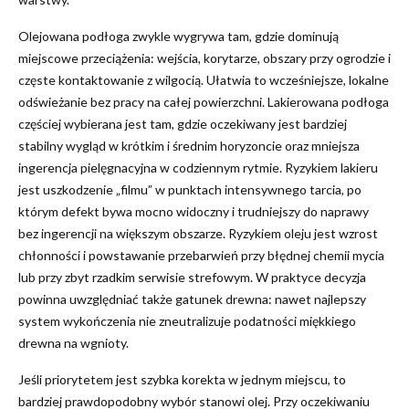
Olejowana podłoga zwykle wygrywa tam, gdzie dominują
miejscowe przeciążenia: wejścia, korytarze, obszary przy ogrodzie i
częste kontaktowanie z wilgocią. Ułatwia to wcześniejsze, lokalne
odświeżanie bez pracy na całej powierzchni. Lakierowana podłoga
częściej wybierana jest tam, gdzie oczekiwany jest bardziej
stabilny wygląd w krótkim i średnim horyzoncie oraz mniejsza
ingerencja pielęgnacyjna w codziennym rytmie. Ryzykiem lakieru
jest uszkodzenie „filmu” w punktach intensywnego tarcia, po
którym defekt bywa mocno widoczny i trudniejszy do naprawy
bez ingerencji na większym obszarze. Ryzykiem oleju jest wzrost
chłonności i powstawanie przebarwień przy błędnej chemii mycia
lub przy zbyt rzadkim serwisie strefowym. W praktyce decyzja
powinna uwzględniać także gatunek drewna: nawet najlepszy
system wykończenia nie zneutralizuje podatności miękkiego
drewna na wgnioty.
Jeśli priorytetem jest szybka korekta w jednym miejscu, to
bardziej prawdopodobny wybór stanowi olej. Przy oczekiwaniu