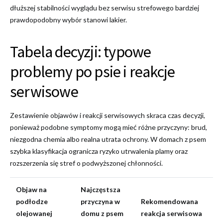
dłuższej stabilności wyglądu bez serwisu strefowego bardziej
prawdopodobny wybór stanowi lakier.
Tabela decyzji: typowe
problemy po psie i reakcje
serwisowe
Zestawienie objawów i reakcji serwisowych skraca czas decyzji,
ponieważ podobne symptomy mogą mieć różne przyczyny: brud,
niezgodna chemia albo realna utrata ochrony. W domach z psem
szybka klasyfikacja ogranicza ryzyko utrwalenia plamy oraz
rozszerzenia się stref o podwyższonej chłonności.
Objaw na
Najczęstsza
podłodze
przyczyna w
Rekomendowana
olejowanej
domu z psem
reakcja serwisowa