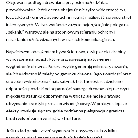
Olejowana podłoga drewniana przy psie może działać
przewidywalnie, jeżeli ocena obejmuje nie tylko widoczność rys,
lecz także chłonność powierzchni i realną możliwość serwisu stref
intensywnych. W tym wariancie zużycie najczęściej nie polega na
„pękaniu” warstwy, ale na stopniowym ścieraniu ochrony i
narastaniu różnic wizualnych w trasach komunikacyjnych.
Największym obciążeniem bywa ścierniwo, czyli piasek i drobiny
wynoszone na łapach, które przyspieszają matowienie i
wygładzanie drewna. Pazury zwykle generują mikrozarysowania,
ale ich widoczność zależy od gatunku drewna, jego twardości oraz
sposobu wykończenia (mat, satyna). Istotne jest rozdzielenie
odporności powłoki od odporności samego drewna: olej nie czyni
miękkiego gatunku odpornym na wgnioty, ale może ułatwiać
utrzymanie estetyki przez serwis miejscowy. W praktyce lepsze
efekty uzyskuje się tam, gdzie codzienna pielęgnacja ogranicza
brud i wilgoć zanim wnikną w strukturę.
Jeśli układ pomieszczeń wymusza intensywny ruch w kilku
pasach, to nierównomierne zużycie będzie bardziej