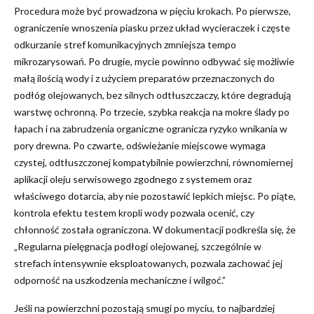
Procedura może być prowadzona w pięciu krokach. Po pierwsze,
ograniczenie wnoszenia piasku przez układ wycieraczek i częste
odkurzanie stref komunikacyjnych zmniejsza tempo
mikrozarysowań. Po drugie, mycie powinno odbywać się możliwie
małą ilością wody i z użyciem preparatów przeznaczonych do
podłóg olejowanych, bez silnych odtłuszczaczy, które degradują
warstwę ochronną. Po trzecie, szybka reakcja na mokre ślady po
łapach i na zabrudzenia organiczne ogranicza ryzyko wnikania w
pory drewna. Po czwarte, odświeżanie miejscowe wymaga
czystej, odtłuszczonej kompatybilnie powierzchni, równomiernej
aplikacji oleju serwisowego zgodnego z systemem oraz
właściwego dotarcia, aby nie pozostawić lepkich miejsc. Po piąte,
kontrola efektu testem kropli wody pozwala ocenić, czy
chłonność została ograniczona. W dokumentacji podkreśla się, że
„Regularna pielęgnacja podłogi olejowanej, szczególnie w
strefach intensywnie eksploatowanych, pozwala zachować jej
odporność na uszkodzenia mechaniczne i wilgoć.”
Jeśli na powierzchni pozostają smugi po myciu, to najbardziej