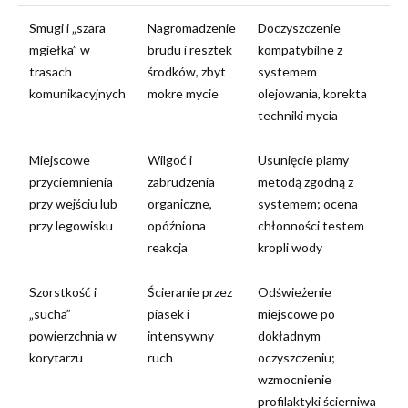
Smugi i „szara
Nagromadzenie
Doczyszczenie
mgiełka” w
brudu i resztek
kompatybilne z
trasach
środków, zbyt
systemem
komunikacyjnych
mokre mycie
olejowania, korekta
techniki mycia
Miejscowe
Wilgoć i
Usunięcie plamy
przyciemnienia
zabrudzenia
metodą zgodną z
przy wejściu lub
organiczne,
systemem; ocena
przy legowisku
opóźniona
chłonności testem
reakcja
kropli wody
Szorstkość i
Ścieranie przez
Odświeżenie
„sucha”
piasek i
miejscowe po
powierzchnia w
intensywny
dokładnym
korytarzu
ruch
oczyszczeniu;
wzmocnienie
profilaktyki ścierniwa