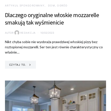
ARTYKUŁ SPONSOROWANY
DOM, OGRÓD
Dlaczego oryginalne włoskie mozzarelle
smakują tak wyśmienicie
AUTOR
REDAKCJA
10/02/2023
Nikt chyba sobie nie wyobraża prawdziwej włoskiej pizzy bez
roztopionej mozzarelli. Ser ten jest równie charakterystyczny co
właśnie…
CZYTAJ TO.