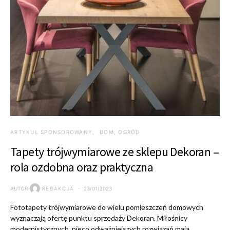
ARTYKUŁ SPONSOROWANY
DOM, OGRÓD
Tapety trójwymiarowe ze sklepu Dekoran –
rola ozdobna oraz praktyczna
AUTOR
REDAKCJA
23/01/2023
Fototapety trójwymiarowe do wielu pomieszczeń domowych
wyznaczają ofertę punktu sprzedaży Dekoran. Miłośnicy
modernistycznych, nieco odważniejszych rozwiązań mają