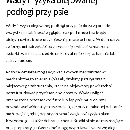
Wady i ryzyka olejowanej
podłogi przy psie
Wady i ryzyka olejowanej podłogi przy psie dotyczą przede
wszystkim stabilności wyglądu oraz podatności na błędy
pielęgnacyjne, które przyspieszają utratę ochrony. W domach ze
zwierzętami najczęściej obserwuje się szybciej zaznaczone
„ścieżki” w miejscach, gdzie pies regularnie skręca, hamuje lub
zatrzymuje się.
Różnice wizualne mogą wynikać z dwóch mechanizmów:
mechanicznego ścierania (piasek, drobiny, pazury) oraz z
miejscowego zabrudzenia, które na olejowanej powierzchni
potrafi budować przyciemnione obszary. Woda i wilgoć
przenoszona przez mokre futro lub łapy nie musi od razu
powodować widocznych uszkodzeń, ale przy osłabionej ochronie
może wejść głębiej w pory drewna i zwiększyć ryzyko plam.
Krytyczne jest także dobranie chemii: środki silnie odtłuszczające
oraz preparaty „uniwersalne” mogą wypłukiwać warstwę oleju,