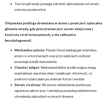
Test kropli wody pomaga odróżnić zabrudzenie od utraty
ochrony powierzchni.
Olejowana podłoga drewniana w domu z psem jest opłacalna
głównie wtedy, gdy priorytetem jest serwis miejscowy i
kontrola stref intensywnych, a nie całkowita
bezobsługowość.
Mechanika zużycia
: Piasek i brud działają jak ścierniwo,
przez co w korytarzach oraz przy wejściach szybciej
powstają ścieżki matowienia.
Chemia i wilgoć
: Niekompatybilne środki myjące mogą
wypłukiwać warstwę oleju i zwiększać chłonność, co
podnosi ryzyko plam po mokrym futrze i wodzie.
Serwis strefowy
: Wczesne odświeżanie punktowe
ogranicza zakres prac i zmniejsza prawdopodobieństwo
utrwalenia zabrudzeń w porach drewna.