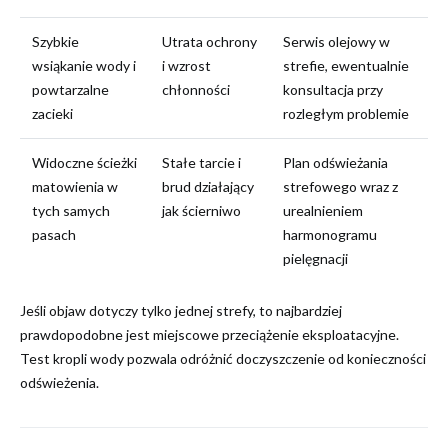
Szybkie
Utrata ochrony
Serwis olejowy w
wsiąkanie wody i
i wzrost
strefie, ewentualnie
powtarzalne
chłonności
konsultacja przy
zacieki
rozległym problemie
Widoczne ścieżki
Stałe tarcie i
Plan odświeżania
matowienia w
brud działający
strefowego wraz z
tych samych
jak ścierniwo
urealnieniem
pasach
harmonogramu
pielęgnacji
Jeśli objaw dotyczy tylko jednej strefy, to najbardziej
prawdopodobne jest miejscowe przeciążenie eksploatacyjne.
Test kropli wody pozwala odróżnić doczyszczenie od konieczności
odświeżenia.