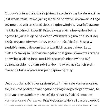
Odpowiednie zaplanowanie jakiegoś szkolenia czy konferencji nie
jest wcale takie łatwe, jak się może na początku wydawać. Z tego
też powodu warto zabrać się za to odpowiednio, i zwrócić uwagę
na kilka istotnych kwestii. Przede wszystkim niezwykle istotne
będzie to, jakie miejsce na event Warszawa się znajdzie. W dużej
części przypadków wystarczy w zupełności jakaś duża sala w
siedzibie firmy, o ile pomieści wszystkich uczestników. Lecz
niekiedy takiej sali jednak nie będzie dostępnej, i wówczas trzeba
pomyśleć o jakiejś innej opcji. Na szczęście nie powinno być
dużego problemu z tym, gdyż wybór na rynku najróżniejszych
miejsc na takie wydarzenia jest naprawdę duży.
Dużą popularnością cieszą się między innymi sale konferencyjne,
ale jeśli ktoś potrzebował będzie coś większego zorganizować, to
dobrym rozwiązaniem może też dla niego być jakieś
centrum
konferencyjne Warszawa
. Przy wyborze takiej sali pasuje zwrócić
uwagę przede wszystkim na to, jakie ma ona wyposażenie. Dużo