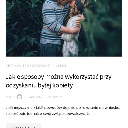
ARTYKUŁ SPONSOROWANY
USŁUGI
Jakie sposoby można wykorzystać przy
odzyskaniu byłej kobiety
AUTOR
REDAKCJA
22/11/2022
Jeśli mężczyzna z jakiś powodów dojdzie po rozstaniu do wniosku,
że spróbuje jednak o swój związek powalczyć, to…
CZYTAJ TO.