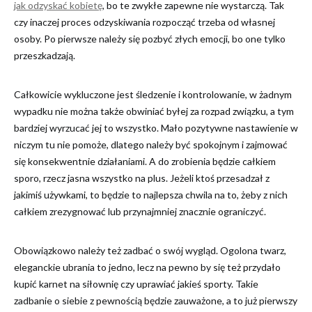
jak odzyskać kobietę
, bo te zwykłe zapewne nie wystarczą. Tak
czy inaczej proces odzyskiwania rozpocząć trzeba od własnej
osoby. Po pierwsze należy się pozbyć złych emocji, bo one tylko
przeszkadzają.
Całkowicie wykluczone jest śledzenie i kontrolowanie, w żadnym
wypadku nie można także obwiniać byłej za rozpad związku, a tym
bardziej wyrzucać jej to wszystko. Mało pozytywne nastawienie w
niczym tu nie pomoże, dlatego należy być spokojnym i zajmować
się konsekwentnie działaniami. A do zrobienia będzie całkiem
sporo, rzecz jasna wszystko na plus. Jeżeli ktoś przesadzał z
jakimiś używkami, to będzie to najlepsza chwila na to, żeby z nich
całkiem zrezygnować lub przynajmniej znacznie ograniczyć.
Obowiązkowo należy też zadbać o swój wygląd. Ogolona twarz,
eleganckie ubrania to jedno, lecz na pewno by się też przydało
kupić karnet na siłownię czy uprawiać jakieś sporty. Takie
zadbanie o siebie z pewnością będzie zauważone, a to już pierwszy