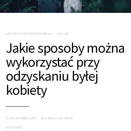
ARTYKUŁ SPONSOROWANY
USŁUGI
Jakie sposoby można
wykorzystać przy
odzyskaniu byłej
kobiety
345 WYŚWIETLEŃ
2 MINUT CZYTANIA
22/11/2022