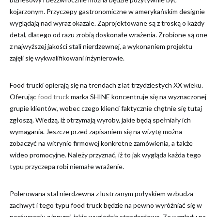
kojarzonym. Przyczepy gastronomiczne w amerykańskim designie
wyglądają nad wyraz okazale. Zaprojektowane są z troską o każdy
detal, dlatego od razu zrobią doskonałe wrażenia. Zrobione są one
z najwyższej jakości stali nierdzewnej, a wykonaniem projektu
zajęli się wykwalifikowani inżynierowie.
Food trucki opierają się na trendach z lat trzydziestych XX wieku.
Oferując
food truck
marka SHINE koncentruje się na wyznaczonej
grupie klientów, wobec czego klienci faktycznie chętnie się tutaj
zgłoszą. Wiedzą, iż otrzymają wyroby, jakie będą spełniały ich
wymagania. Jeszcze przed zapisaniem się na wizytę można
zobaczyć na witrynie firmowej konkretne zamówienia, a także
wideo promocyjne. Należy przyznać, iż to jak wygląda każda tego
typu przyczepa robi niemałe wrażenie.
Polerowana stal nierdzewna z lustrzanym połyskiem wzbudza
zachwyt i tego typu food truck będzie na pewno wyróżniać się w
porównaniu z innymi, jakie wyglądają standardowo. Ze względu na