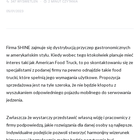
347 WYŚWIETLEŃ
2 MINUT CZYTANIA
05/01/2023
Firma SHINE zajmuje się dystrybucją przyczep gastronomicznych
w amerykańskim stylu. Kiedy wobec tego ktokolwiek planuje mieć
interes taki jak American Food Truck, to po skontaktowaniu się ze
specjalistami z podanej firmy na pewno odnajdzie takie food
trucki, które spełnią jego wymagania użytkowe. Propozycja
sprzedażowa jest na tyle szeroka, że nie będzie kłopotu z
wyszukaniem odpowiedniego pojazdu mobilnego do serwowania
jedzenia.
Zwłaszcza że wystarczy przedstawić własną wizję i pracownicy z
firmy podpowiedzą, jakie rozwiązania dla danej osoby są najlepsze.
Indywidualne podejście pozwoli stworzyć harmonijny wizerunek
biznesowy i bezzwłocznie można będzie pozytywnie być