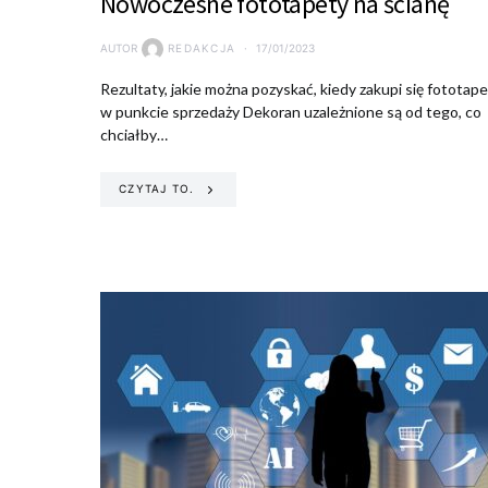
Nowoczesne fototapety na ścianę
AUTOR
REDAKCJA
17/01/2023
Rezultaty, jakie można pozyskać, kiedy zakupi się fototap
w punkcie sprzedaży Dekoran uzależnione są od tego, co
chciałby…
CZYTAJ TO.