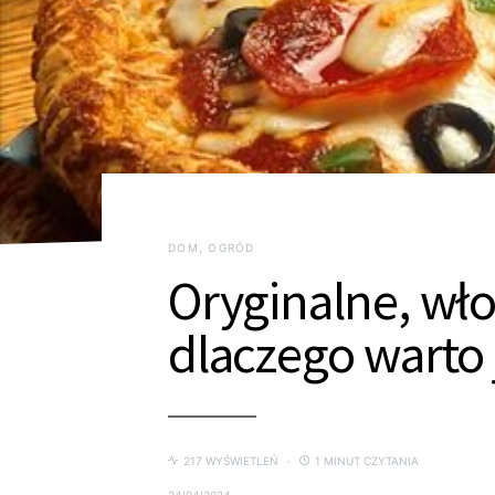
DOM, OGRÓD
Oryginalne, wło
dlaczego warto
217 WYŚWIETLEŃ
1 MINUT CZYTANIA
24/04/2024