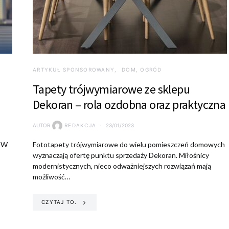
ARTYKUŁ SPONSOROWANY
DOM, OGRÓD
Tapety trójwymiarowe ze sklepu
Dekoran – rola ozdobna oraz praktyczna
AUTOR
REDAKCJA
23/01/2023
. W
Fototapety trójwymiarowe do wielu pomieszczeń domowych
wyznaczają ofertę punktu sprzedaży Dekoran. Miłośnicy
modernistycznych, nieco odważniejszych rozwiązań mają
możliwość…
CZYTAJ TO.