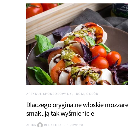
ARTYKUŁ SPONSOROWANY
DOM, OGRÓD
Dlaczego oryginalne włoskie mozzare
smakują tak wyśmienicie
AUTOR
REDAKCJA
10/02/2023