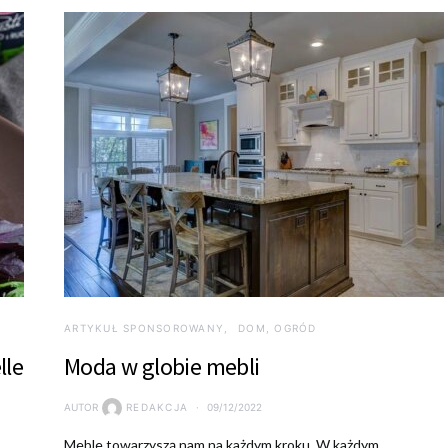
ARTYKUŁ SPONSOROWANY
DOM, OGRÓD
lle
Moda w globie mebli
AUTOR
REDAKCJA
09/12/2022
Meble towarzyszą nam na każdym kroku. W każdym