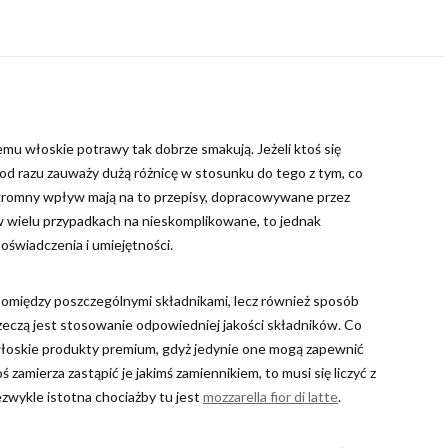
mu włoskie potrawy tak dobrze smakują. Jeżeli ktoś się
 to od razu zauważy dużą różnicę w stosunku do tego z tym, co
gromny wpływ mają na to przepisy, dopracowywane przez
 w wielu przypadkach na nieskomplikowane, to jednak
świadczenia i umiejętności.
omiędzy poszczególnymi składnikami, lecz również sposób
 rzeczą jest stosowanie odpowiedniej jakości składników. Co
włoskie produkty premium, gdyż jedynie one mogą zapewnić
ś zamierza zastąpić je jakimś zamiennikiem, to musi się liczyć z
ezwykle istotna chociażby tu jest
mozzarella fior di latte
.