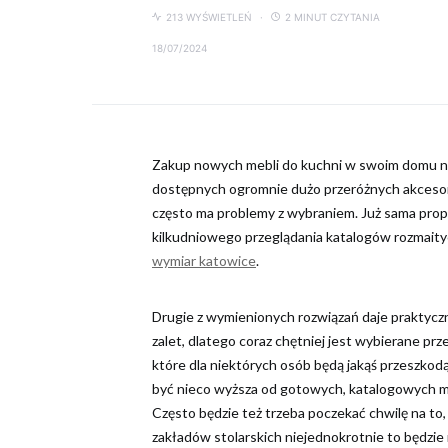
213 WYŚWIETLEŃ
2 MINUT CZYTANIA
18/07/2024
Zakup nowych mebli do kuchni w swoim domu nie
dostępnych ogromnie dużo przeróżnych akcesori
często ma problemy z wybraniem. Już sama pro
kilkudniowego przeglądania katalogów rozmaityc
wymiar katowice
.
Drugie z wymienionych rozwiązań daje praktyczn
zalet, dlatego coraz chętniej jest wybierane p
które dla niektórych osób będą jakąś przeszkodą
być nieco wyższa od gotowych, katalogowych meb
Często będzie też trzeba poczekać chwilę na t
zakładów stolarskich niejednokrotnie to będzie