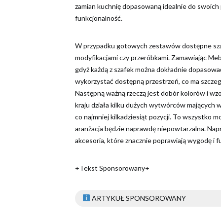
zamian kuchnię dopasowaną idealnie do swoich po
funkcjonalność.
W przypadku gotowych zestawów dostępne szafki
modyfikacjami czy przeróbkami. Zamawiając Meb
gdyż każdą z szafek można dokładnie dopasować
wykorzystać dostępną przestrzeń, co ma szczeg
Następną ważną rzeczą jest dobór kolorów i wz
kraju działa kilku dużych wytwórców mających 
co najmniej kilkadziesiąt pozycji. To wszystko m
aranżacja będzie naprawdę niepowtarzalna. Napr
akcesoria, które znacznie poprawiają wygodę i 
+Tekst Sponsorowany+
ARTYKUŁ SPONSOROWANY