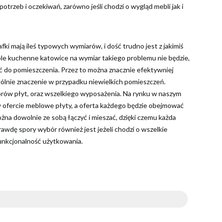
trzeb i oczekiwań, zarówno jeśli chodzi o wygląd mebli jak i
 mają ileś typowych wymiarów, i dość trudno jest z jakimiś
le kuchenne katowice na wymiar takiego problemu nie będzie,
 do pomieszczenia. Przez to można znacznie efektywniej
ólnie znaczenie w przypadku niewielkich pomieszczeń.
orów płyt, oraz wszelkiego wyposażenia. Na rynku w naszym
w ofercie meblowe płyty, a oferta każdego będzie obejmować
ożna dowolnie ze sobą łączyć i mieszać, dzięki czemu każda
awdę spory wybór również jest jeżeli chodzi o wszelkie
funkcjonalność użytkowania.