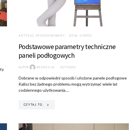
ARTYKUŁ SPONSOROWANY
DOM, OGRÓD
Podstawowe parametry techniczne
paneli podłogowych
AUTOR
REDAKCJA
22/11/2022
ety
Dobrane w odpowiedni sposób i ułożone panele podłogowe
Kalisz bez żadnego problemu mogą wytrzymać wiele lat
codziennego użytkowania.…
CZYTAJ TO.