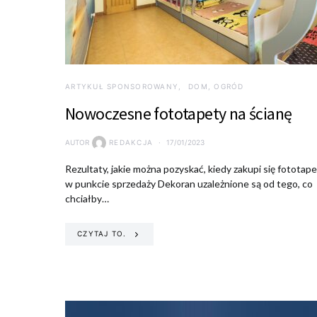
ARTYKUŁ SPONSOROWANY
DOM, OGRÓD
Nowoczesne fototapety na ścianę
AUTOR
REDAKCJA
17/01/2023
Rezultaty, jakie można pozyskać, kiedy zakupi się fototap
w punkcie sprzedaży Dekoran uzależnione są od tego, co
chciałby…
CZYTAJ TO.