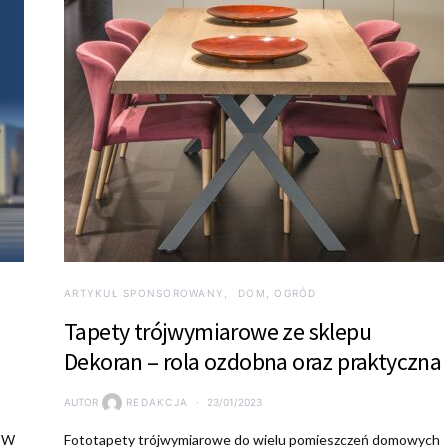
ARTYKUŁ SPONSOROWANY
DOM, OGRÓD
Tapety trójwymiarowe ze sklepu
Dekoran – rola ozdobna oraz praktyczna
AUTOR
REDAKCJA
23/01/2023
. W
Fototapety trójwymiarowe do wielu pomieszczeń domowych