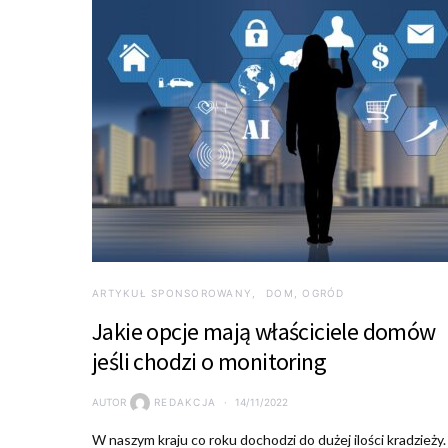
ARTYKUŁ SPONSOROWANY
DOM, OGRÓD
Jakie opcje mają właściciele domów
jeśli chodzi o monitoring
AUTOR
REDAKCJA
14/11/2022
W naszym kraju co roku dochodzi do dużej ilości kradzieży