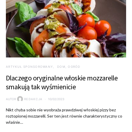
ARTYKUŁ SPONSOROWANY
DOM, OGRÓD
Dlaczego oryginalne włoskie mozzarelle
smakują tak wyśmienicie
AUTOR
REDAKCJA
10/02/2023
Nikt chyba sobie nie wyobraża prawdziwej włoskiej pizzy bez
roztopionej mozzarelli. Ser ten jest równie charakterystyczny co
właśnie…