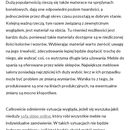
Dużą popularnością cieszą się także materace na sprężynach
bonelowych, dają one odpowiedni poziom twardości, a
jednocześnie przez długi okres czasu pozostają w dobrym stanie.
Kolejną ważną rzeczą, tym razem związaną z zewnętrznym
wyglądem, jest materiał na obicia. Tu również możliwości jest
bardzo dużo, ponieważ takie materiały dostępne są w niezliczonej
ilości kolorów i wzorów. Wybierając materiał warto zwrócić uwagę
na jego trwałość, zdecydowanie lepiej będzie dopłacić trochę do
niego, ale wybrać coś, co wytrzyma długie lata używania. Meble do
spania są oferowane przez wiele sklepów. Największe meblowe
salony posiadają najczęściej ich duży wybór, lecz w ich przypadku
może być problem ze zmianą wymiarów. Wynika to z tego, że
produkowane są one na liniach produkcyjnych, na ewentualne
zmiany są mocno kłopotliwe.
Całkowicie odmiennie sytuacja wygląda, jeżeli się wyszuka jakiś
nieduży
sofa sklep online
, który robi wszystkie meble na
indywidualne zamówienie. W takich sytuacjach nie będzie
żadnego problemu, jeśli ktoś będzie chciał zrobić zmianę