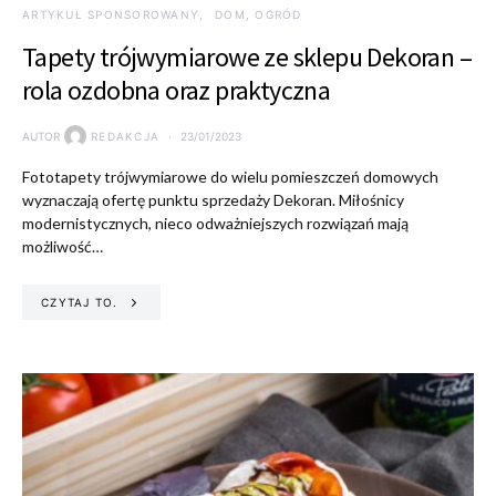
ARTYKUŁ SPONSOROWANY
DOM, OGRÓD
Tapety trójwymiarowe ze sklepu Dekoran –
rola ozdobna oraz praktyczna
AUTOR
REDAKCJA
23/01/2023
Fototapety trójwymiarowe do wielu pomieszczeń domowych
wyznaczają ofertę punktu sprzedaży Dekoran. Miłośnicy
modernistycznych, nieco odważniejszych rozwiązań mają
możliwość…
CZYTAJ TO.