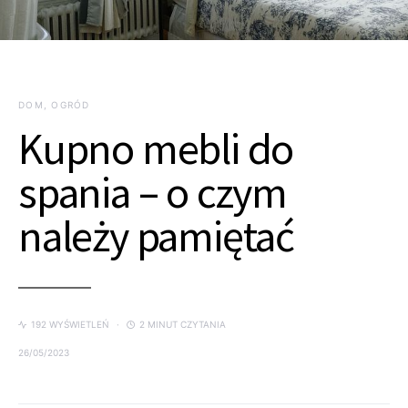
DOM, OGRÓD
Kupno mebli do
spania – o czym
należy pamiętać
192 WYŚWIETLEŃ
2 MINUT CZYTANIA
26/05/2023