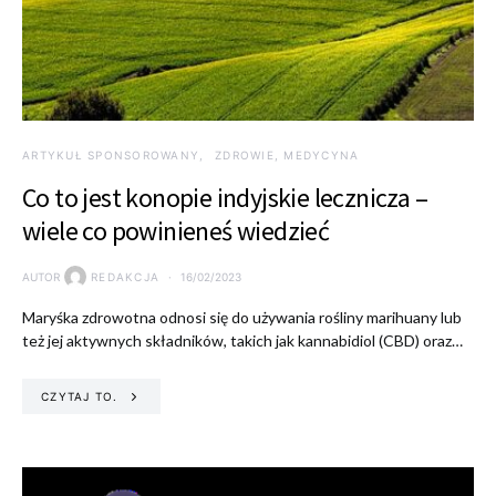
ARTYKUŁ SPONSOROWANY
ZDROWIE, MEDYCYNA
Co to jest konopie indyjskie lecznicza –
wiele co powinieneś wiedzieć
AUTOR
REDAKCJA
16/02/2023
Maryśka zdrowotna odnosi się do używania rośliny marihuany lub
też jej aktywnych składników, takich jak kannabidiol (CBD) oraz…
CZYTAJ TO.