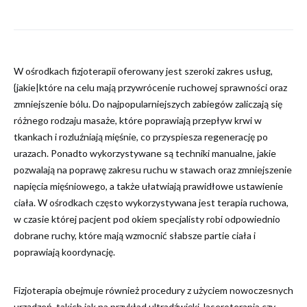
W ośrodkach fizjoterapii oferowany jest szeroki zakres usług,
{jakie|które na celu mają przywrócenie ruchowej sprawności oraz
zmniejszenie bólu. Do najpopularniejszych zabiegów zaliczają się
różnego rodzaju masaże, które poprawiają przepływ krwi w
tkankach i rozluźniają mięśnie, co przyspiesza regenerację po
urazach. Ponadto wykorzystywane są techniki manualne, jakie
pozwalają na poprawę zakresu ruchu w stawach oraz zmniejszenie
napięcia mięśniowego, a także ułatwiają prawidłowe ustawienie
ciała. W ośrodkach często wykorzystywana jest terapia ruchowa,
w czasie której pacjent pod okiem specjalisty robi odpowiednio
dobrane ruchy, które mają wzmocnić słabsze partie ciała i
poprawiają koordynację.
Fizjoterapia obejmuje również procedury z użyciem nowoczesnych
urządzeń, takich jak na przykład ultradźwięki, laseroterapia czy