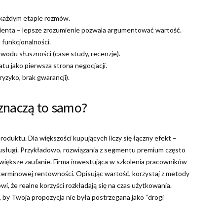
a każdym etapie rozmów.
lienta – lepsze zrozumienie pozwala argumentować wartość.
funkcjonalności.
du słuszności (case study, recenzje).
u jako pierwsza strona negocjacji.
ryzyko, brak gwarancji).
 znaczą to samo?
duktu. Dla większości kupujących liczy się łączny efekt –
usługi. Przykładowo, rozwiązania z segmentu premium często
większe zaufanie. Firma inwestująca w szkolenia pracowników
terminowej rentowności. Opisując wartość, korzystaj z metody
i, że realne korzyści rozkładają się na czas użytkowania.
by Twoja propozycja nie była postrzegana jako “drogi