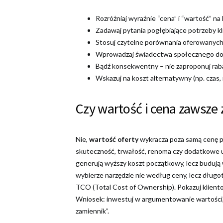
Rozróżniaj wyraźnie “cena” i “wartość” n
Zadawaj pytania pogłębiające potrzeby k
Stosuj czytelne porównania oferowanych 
Wprowadzaj świadectwa społecznego dowo
Bądź konsekwentny – nie zaproponuj rabat
Wskazuj na koszt alternatywny (np. czas, 
Czy wartość i cena zawsze
Nie,
wartość oferty
wykracza poza samą cenę pro
skuteczność, trwałość, renoma czy dodatkowe 
generują wyższy koszt początkowy, lecz budują 
wybierze narzędzie nie według ceny, lecz długo
TCO (Total Cost of Ownership). Pokazuj klientow
Wniosek: inwestuj w argumentowanie wartości, 
zamiennik”.