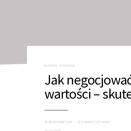
BIZNES, FINANSE
Jak negocjować
wartości – skut
93 WYŚWIETLEŃ
8 MINUT CZYTANIA
05/02/2026