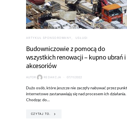
ARTYKUŁ SPONSOROWANY
USŁUGI
Budowniczowie z pomocą do
wszystkich renowacji – kupno ubrań i
akcesoriów
AUTOR
REDAKCJA
07/11/2022
Dużo osób, które jeszcze nie zaczęły nabywać przez punk
internetowe zastanawiają się nad procesem ich działania.
Chodząc do…
CZYTAJ TO.