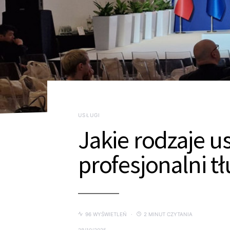
USŁUGI
Jakie rodzaje u
profesjonalni t
96 WYŚWIETLEŃ
2 MINUT CZYTANIA
28/10/2025