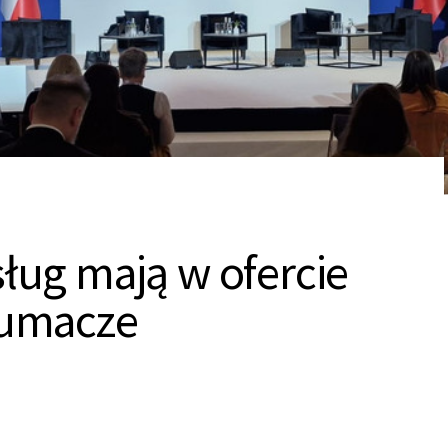
sług mają w ofercie
łumacze