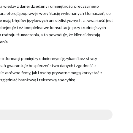
wiedzy z danej dziedziny i umiejętności precyzyjnego
ra oferują poprawę i weryfikację wykonanych tłumaczeń, co
e mają błędów językowych ani stylistycznych, a zawartość jest
 obejmuje też kompleksowe konsultacje przy trudniejszych
 rodzaju tłumaczenia, a to powoduje, że klienci dostają
enia.
e informacji pomiędzy odmiennymi językami bez straty
znań gwarantuje bezpieczeństwo danych i zgodność z
 zarówno firmy, jak i osoby prywatne mogą korzystać z
względniać branżową i tekstową specyfikę.