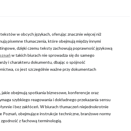
ekstów w obcych językach, oferując znacznie więcej niż
nują pisemne tłumaczenia, które obejmują między innymi
etingowe, dzięki czemu teksty zachowują poprawność językową
oznań
w takich biurach nie sprowadza się do samego
ranży i charakteru dokumentu, dbając o spójność
wnictwa, co jest szczególnie ważne przy dokumentach
 jakie obejmują spotkania biznesowe, konferencje oraz
wymaga szybkiego reagowania i dokładnego przekazania sensu
łynnie i bez zakłóceń. W biurach tłumaczeń niejednokrotnie
e Poznań, obejmujące instrukcje techniczne, branżowe normy
 i zgodność z fachową terminologią.