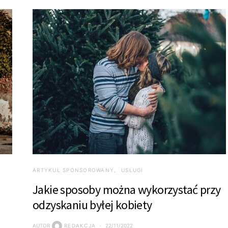
ARTYKUŁ SPONSOROWANY
USŁUGI
i
Jakie sposoby można wykorzystać przy
odzyskaniu byłej kobiety
AUTOR
REDAKCJA
22/11/2022