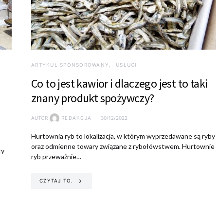
ARTYKUŁ SPONSOROWANY
USŁUGI
Co to jest kawior i dlaczego jest to taki
znany produkt spożywczy?
AUTOR
REDAKCJA
30/12/2022
Hurtownia ryb to lokalizacja, w którym wyprzedawane są ryby
oraz odmienne towary związane z rybołówstwem. Hurtownie
ty
ryb przeważnie…
CZYTAJ TO.