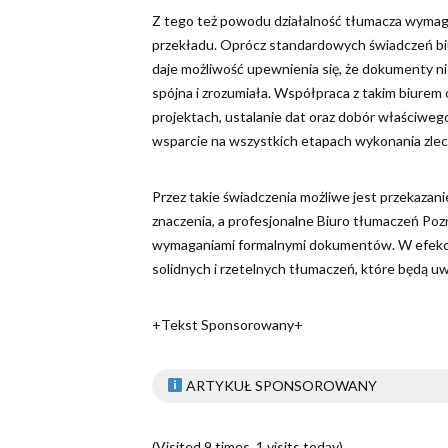
Z tego też powodu działalność tłumacza wymaga 
przekładu. Oprócz standardowych świadczeń biu
daje możliwość upewnienia się, że dokumenty ni
spójna i zrozumiała. Współpraca z takim biurem
projektach, ustalanie dat oraz dobór właściwego
wsparcie na wszystkich etapach wykonania zlec
Przez takie świadczenia możliwe jest przekazani
znaczenia, a profesjonalne Biuro tłumaczeń Po
wymaganiami formalnymi dokumentów. W efekcie
solidnych i rzetelnych tłumaczeń, które będą u
+Tekst Sponsorowany+
ARTYKUŁ SPONSOROWANY
(Visited 9 times, 1 visits today)