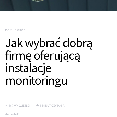
DOM, OGRÓD
Jak wybrać dobrą
firmę oferującą
instalacje
monitoringu
167 WYŚWIETLEŃ
1 MINUT CZYTANIA
30/10/2024