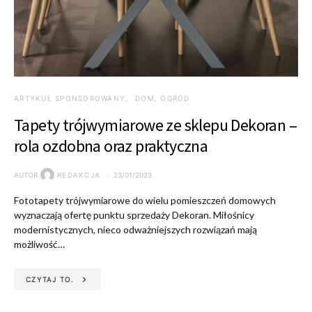
ARTYKUŁ SPONSOROWANY
DOM, OGRÓD
Tapety trójwymiarowe ze sklepu Dekoran –
rola ozdobna oraz praktyczna
AUTOR
REDAKCJA
23/01/2023
Fototapety trójwymiarowe do wielu pomieszczeń domowych
wyznaczają ofertę punktu sprzedaży Dekoran. Miłośnicy
modernistycznych, nieco odważniejszych rozwiązań mają
możliwość…
CZYTAJ TO.