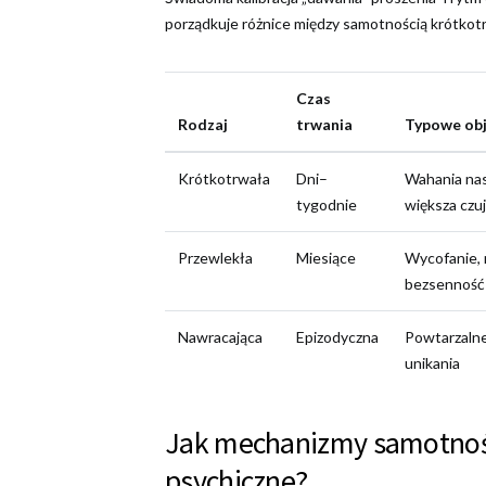
porządkuje różnice między samotnością krótkotr
Czas
Rodzaj
trwania
Typowe ob
Krótkotrwała
Dni–
Wahania nas
tygodnie
większa czu
Przewlekła
Miesiące
Wycofanie, 
bezsenność
Nawracająca
Epizodyczna
Powtarzalne
unikania
Jak mechanizmy samotnoś
psychiczne?