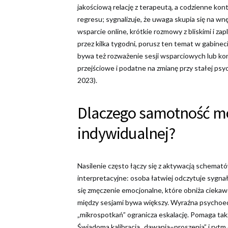
jakościową relację z terapeutą, a codzienne ko
regresu; sygnalizuje, że uwaga skupia się na w
wsparcie online, krótkie rozmowy z bliskimi i za
przez kilka tygodni, porusz ten temat w gabinec
bywa też rozważenie sesji wsparciowych lub kons
przejściowe i podatne na zmianę przy stałej psy
2023).
Dlaczego samotność moż
indywidualnej?
Nasilenie często łączy się z aktywacją schematów i
interpretacyjne: osoba łatwiej odczytuje sygnał
się zmęczenie emocjonalne, które obniża ciekawo
między sesjami bywa większy. Wyraźna psychoe
„mikrospotkań” ogranicza eskalację. Pomaga tak
Świadoma kalibracja „dawania–proszenia” i rytm