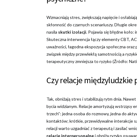
Wzmacniają stres, zwiększają napięcie i osłabiaj
skłonność do czarnych scenariuszy. Długie okres
nasila
skutki izolacji
. Pojawia się błędne koło:
Skuteczna interwencja łączy elementy CBT, ACT
uważności, łagodna ekspozycja społeczna oraz
związek między przewlekłą samotnością a ryzyki
terapeutyczny zmniejsza to ryzyko (Źródło: Nati
Czy relacje międzyludzkie
Tak, obniżają stres i stabilizują rytm dnia. Na
bycia widzianym. Relacje amortyzują wstrząsy emo
trzech”: jedna osoba do rozmowy, jedna do aktywn
kontaktów; krótkie, przewidywalne interakcje są
relacji warto uzgadniać z terapeutą i zasilać w
relacje interpersonalne
i obniża ryzyko osuwan