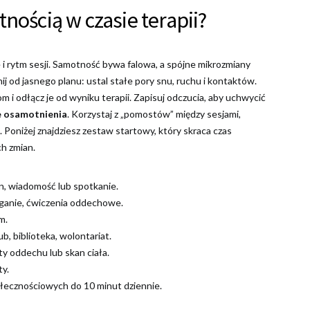
tnością w czasie terapii?
e i rytm sesji. Samotność bywa falowa, a spójne mikrozmiany
nij od jasnego planu: ustal stałe pory snu, ruchu i kontaktów.
i odłącz je od wyniku terapii. Zapisuj odczucia, aby uchwycić
e osamotnienia
. Korzystaj z „pomostów” między sesjami,
. Poniżej znajdziesz zestaw startowy, który skraca czas
h zmian.
on, wiadomość lub spotkanie.
ąganie, ćwiczenia oddechowe.
m.
b, biblioteka, wolontariat.
y oddechu lub skan ciała.
ty.
ecznościowych do 10 minut dziennie.