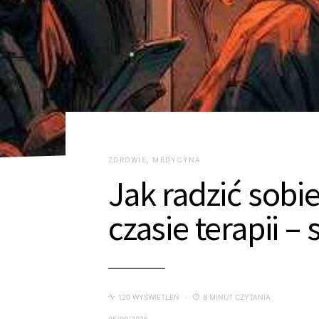
ZDROWIE, MEDYCYNA
Jak radzić sobi
czasie terapii 
120 WYŚWIETLEŃ
8 MINUT CZYTANIA
05/09/2025