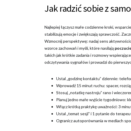
Jak radzić sobie z samo
Najlepiej łączysz małe codzienne kroki, wsparci
stabilizują emocje i zwiększają sprawczość. Zacz
Wzmocnij perspektywę: nadaj sens aktywnościom 
wzorce zachowań i myśli, które nasilają
poczuci
takich jak krótkie zadania i rozmowy wspierające
odczytywania sygnałów i prowadzi do pierwszyc
Ustal „godzinę kontaktu” dziennie: telef
Wprowadź 15 minut ruchu: spacer, rozci
Stosuj „notatkę nastroju” rano i wieczore
Planuj jedno małe wyjście tygodniowo: klu
Włącz krótką praktykę uważności: 3 minut
Ustal „temat sesji” i 1 pytanie do terapeu
Ogranicz autoporównania w mediach społ