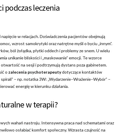
i podczas leczenia
i napięcie w relacjach. Doświadczenia pacjentów obejmują
moc, wzrost samokrytyki oraz natrętne myśli o byciu „innym”.
rków, ból żołądka, płytki oddech i problemy ze snem. U wielu
mia unikanie bliskości i „maskowanie” emocji. Te wzorce
ą otwartość na sesji i podtrzymują dystans poza gabinetem.
sić o
zalecenia psychoterapeuty
dotyczące kontaktów
 spirali” – np. notatka 3W: „Wydarzenie–Wrażenie–Wybór” –
skierować energię w kierunku działania.
aturalne w terapii?
iowych wahań nastroju. Intensywna praca nad schematami oraz
wilowo osłabiać komfort społeczny. Wzrasta czujność na