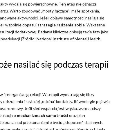
ntakty wydają się powierzchowne. Ten etap nie oznacza
nętrzu. Warto zbudować „mosty łączące”: małe spotkania,
planowane aktywności. Jeżeli objawy samotności nasilają się
ie i wspólnie dopasuj
strategie radzenia sobie
. Wskazane
ultacji dodatkowej. Badania kliniczne opisują takie fazy jako
choedukacji (Źródło: National Institute of Mental Health,
e nasilać się podczas terapii
 reorganizacją relacji. W terapii wyostrzają się filtry
y odrzucenia i szybciej „odcina” kontakty. Równolegle pojawia
ść rozmowy. Jeśli sieć wsparcia jest wąska, wzrost ciszy
dukacja o
mechanizmach samotności
oraz plan
że praca nad przekonaniami o byciu „kłopotem” dla innych.
 odpoczynku urealniają kontakt ze światem. Poniższa tabela