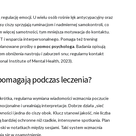
ą regulację emocji. U wielu osób rośnie lęk antycypacyjny oraz
y ciszy sprzyjają ruminacjom i nadmiernej samokontroli, co
 im więcej samotności, tym mniejsza motywacja do kontaktu.
 i wsparcia interpersonalnego. Pomaga też trening
 planowane prośby o
pomoc psychologa
. Badania opisują
em obniżenia nastroju i zaburzeń snu; regularny kontakt
onal Institute of Mental Health, 2023).
 pomagają podczas leczenia?
wet krótka, regularna wymiana wiadomości wzmacnia poczucie
cjonalne i urealniają interpretacje. Dobrze działa „sieć
ości i jedna do ciszy obok. Klucz stanowi jakość, nie liczba
 bardziej ochronne niż rzadkie, intensywne spotkania. Plan
nioski w notatkach między sesjami. Taki system wzmacnia
ia się w osamotnienie.