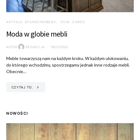
ARTYKUŁ SPONSOROWANY
DOM, OGRÓD
Moda w globie mebli
AUTOR
REDAKCJA
09/12/2022
Meble towarzyszą nam na każdym kroku. W każdym ulokowaniu,
do którego wchodzimy, spostrzegamy jednak inne rodzaje mebli.
Obecnie…
CZYTAJ TO.
NOWOŚCI