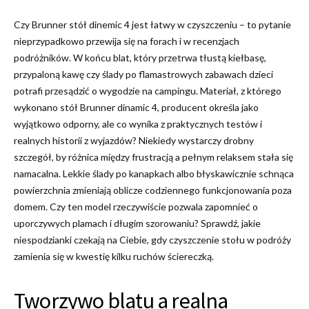
Czy Brunner stół dinemic 4 jest łatwy w czyszczeniu – to pytanie
nieprzypadkowo przewija się na forach i w recenzjach
podróżników. W końcu blat, który przetrwa tłustą kiełbasę,
przypaloną kawę czy ślady po flamastrowych zabawach dzieci
potrafi przesądzić o wygodzie na campingu. Materiał, z którego
wykonano stół Brunner dinamic 4, producent określa jako
wyjątkowo odporny, ale co wynika z praktycznych testów i
realnych historii z wyjazdów? Niekiedy wystarczy drobny
szczegół, by różnica między frustracją a pełnym relaksem stała się
namacalna. Lekkie ślady po kanapkach albo błyskawicznie schnąca
powierzchnia zmieniają oblicze codziennego funkcjonowania poza
domem. Czy ten model rzeczywiście pozwala zapomnieć o
uporczywych plamach i długim szorowaniu? Sprawdź, jakie
niespodzianki czekają na Ciebie, gdy czyszczenie stołu w podróży
zamienia się w kwestię kilku ruchów ściereczką.
Tworzywo blatu a realna