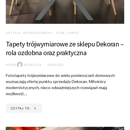
ARTYKUŁ SPONSOROWANY
DOM, OGRÓD
Tapety trójwymiarowe ze sklepu Dekoran –
rola ozdobna oraz praktyczna
AUTOR
REDAKCJA
23/01/2023
Fototapety trójwymiarowe do wielu pomieszczeń domowych
wyznaczają ofertę punktu sprzedaży Dekoran. Miłośnicy
modernistycznych, nieco odważniejszych rozwiązań mają
możliwość…
CZYTAJ TO.