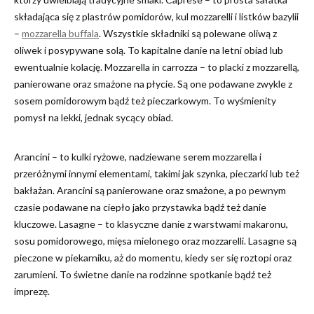
składająca się z plastrów pomidorów, kul mozzarelli i listków bazylii
–
mozzarella buffala
. Wszystkie składniki są polewane oliwą z
oliwek i posypywane solą. To kapitalne danie na letni obiad lub
ewentualnie kolację. Mozzarella in carrozza – to placki z mozzarellą,
panierowane oraz smażone na płycie. Są one podawane zwykle z
sosem pomidorowym bądź też pieczarkowym. To wyśmienity
pomysł na lekki, jednak sycący obiad.
Arancini – to kulki ryżowe, nadziewane serem mozzarella i
przeróżnymi innymi elementami, takimi jak szynka, pieczarki lub też
bakłażan. Arancini są panierowane oraz smażone, a po pewnym
czasie podawane na ciepło jako przystawka bądź też danie
kluczowe. Lasagne – to klasyczne danie z warstwami makaronu,
sosu pomidorowego, mięsa mielonego oraz mozzarelli. Lasagne są
pieczone w piekarniku, aż do momentu, kiedy ser się roztopi oraz
zarumieni. To świetne danie na rodzinne spotkanie bądź też
imprezę.