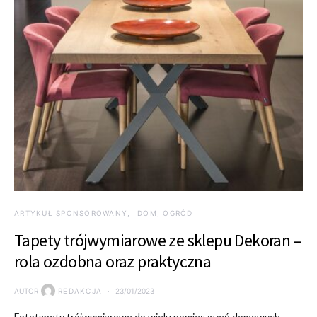
ARTYKUŁ SPONSOROWANY
DOM, OGRÓD
Tapety trójwymiarowe ze sklepu Dekoran –
rola ozdobna oraz praktyczna
AUTOR
REDAKCJA
23/01/2023
Fototapety trójwymiarowe do wielu pomieszczeń domowych