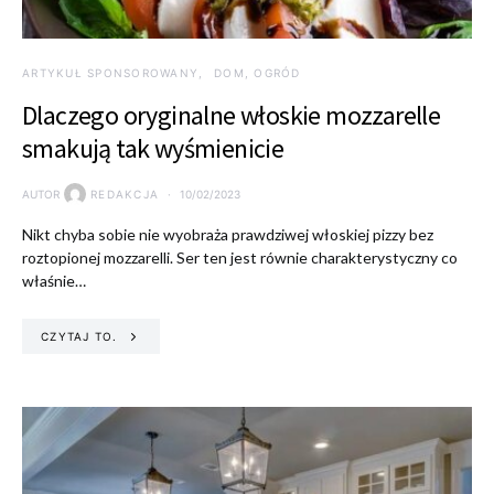
ARTYKUŁ SPONSOROWANY
DOM, OGRÓD
Dlaczego oryginalne włoskie mozzarelle
smakują tak wyśmienicie
AUTOR
REDAKCJA
10/02/2023
Nikt chyba sobie nie wyobraża prawdziwej włoskiej pizzy bez
roztopionej mozzarelli. Ser ten jest równie charakterystyczny co
właśnie…
CZYTAJ TO.