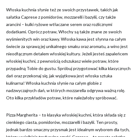
Włoska kuchnia słynie też ze swoich przystawek, takich jak
sałatka Caprese z pomidorów, mozzarelli i bazylii, czy także
arancini – kulki ryżowe wtłaczane serem oraz rozlicznymi
dodatkami. Oprócz potraw, Włochy są także znane ze swoich
wyśmienitych win oraz kawy. Włoska kawa jest słynna na całym
świecie za sprawą jej unikalnego smaku oraz aromatu, a wino jest
nieodłącznym detalem włoskiej kultury. Jeżeli jesteś zapaleńcem
włoskiej kuchni, z pewnością odszukasz wiele potraw, które
przypadną Tobie do gustu. Spróbuj przygotować kilka klasycznych
dań oraz przekonaj się, jak wyjątkowa jest włoska sztuka
kulinarna! Włoska kuchnia słynie na całym globie z
nadzwyczajnych dań, w których mozzarella odgrywa ważną rolę.
Oto kilka przykładów potraw, które należałoby spróbować.
Pizza Margherita – to klasyka włoskiej kuchni, która składa się z
cienkiego ciasta, pomidorów, mozzarelli i bazylii. Ten prosty,
jednak bardzo smaczny przysmak jest idealnym wyborem dla tych,
którzy uwielbiają tradycyjne smaki. Caprese – to prosta sałatka