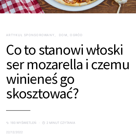
ARTYKUŁ SPONSOROWANY
DOM, OGRÓD
Co to stanowi włoski
ser mozarella i czemu
winieneś go
skosztować?
193 WYŚWIETLEŃ
2 MINUT CZYTANIA
22/12/2022