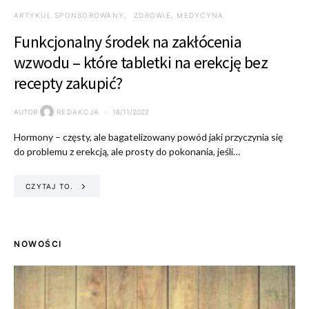
ARTYKUŁ SPONSOROWANY
ZDROWIE, MEDYCYNA
Funkcjonalny środek na zakłócenia
wzwodu – które tabletki na erekcję bez
recepty zakupić?
AUTOR
REDAKCJA
16/11/2022
Hormony – częsty, ale bagatelizowany powód jaki przyczynia się
do problemu z erekcją, ale prosty do pokonania, jeśli…
CZYTAJ TO.
NOWOŚCI