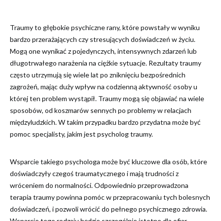
Traumy to głębokie psychiczne rany, które powstały w wyniku
bardzo przerażających czy stresujących doświadczeń w życiu.
Mogą one wynikać z pojedynczych, intensywnych zdarzeń lub
długotrwałego narażenia na ciężkie sytuacje. Rezultaty traumy
często utrzymują się wiele lat po zniknięciu bezpośrednich
zagrożeń, mając duży wpływ na codzienną aktywność osoby u
której ten problem wystąpił. Traumy mogą się objawiać na wiele
sposobów, od koszmarów sennych po problemy w relacjach
międzyludzkich. W takim przypadku bardzo przydatna może być
pomoc specjalisty, jakim jest psycholog traumy.
Wsparcie takiego psychologa może być kluczowe dla osób, które
doświadczyły czegoś traumatycznego i mają trudności z
wróceniem do normalności. Odpowiednio przeprowadzona
terapia traumy powinna pomóc w przepracowaniu tych bolesnych
doświadczeń, i pozwoli wrócić do pełnego psychicznego zdrowia.
Wsparcie tego rodzaju będzie szczególnie istotne dla ofiar