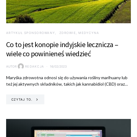
ARTYKUŁ SPONSOROWANY
ZDROWIE, MEDYCYNA
Co to jest konopie indyjskie lecznicza –
wiele co powinieneś wiedzieć
AUTOR
REDAKCJA
16/02/2023
Maryśka zdrowotna odnosi się do używania rośliny marihuany lub
też jej aktywnych składników, takich jak kannabidiol (CBD) oraz…
CZYTAJ TO.