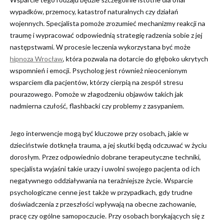
wypadków, przemocy, katastrof naturalnych czy działań
wojennych. Specjalista pomoże zrozumieć mechanizmy reakcji na
traumę i wypracować odpowiednią strategię radzenia sobie z jej
następstwami. W procesie leczenia wykorzystana być może
hipnoza Wrocław
, która pozwala na dotarcie do głęboko ukrytych
wspomnień i emocji. Psycholog jest również nieocenionym
wsparciem dla pacjentów, którzy cierpią na zespół stresu
pourazowego. Pomoże w złagodzeniu objawów takich jak
nadmierna czułość, flashbacki czy problemy z zasypaniem.
Jego interwencje mogą być kluczowe przy osobach, jakie w
dzieciństwie dotknęła trauma, a jej skutki będą odczuwać w życiu
dorosłym. Przez odpowiednio dobrane terapeutyczne techniki,
specjalista wyjaśni takie urazy i uwolni swojego pacjenta od ich
negatywnego oddziaływania na teraźniejsze życie. Wsparcie
psychologiczne cenne jest także w przypadkach, gdy trudne
doświadczenia z przeszłości wpływają na obecne zachowanie,
pracę czy ogólne samopoczucie. Przy osobach borykających się z