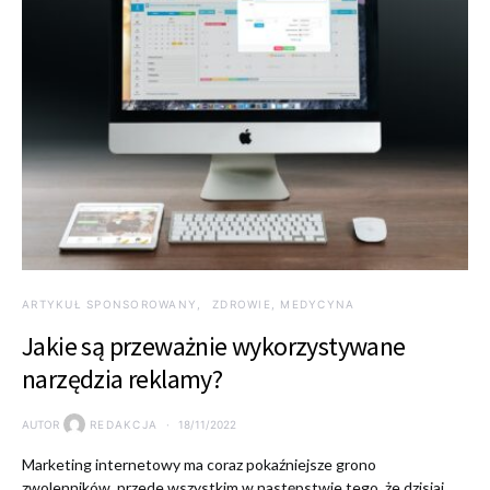
ARTYKUŁ SPONSOROWANY
ZDROWIE, MEDYCYNA
Jakie są przeważnie wykorzystywane
narzędzia reklamy?
AUTOR
REDAKCJA
18/11/2022
Marketing internetowy ma coraz pokaźniejsze grono
zwolenników, przede wszystkim w następstwie tego, że dzisiaj