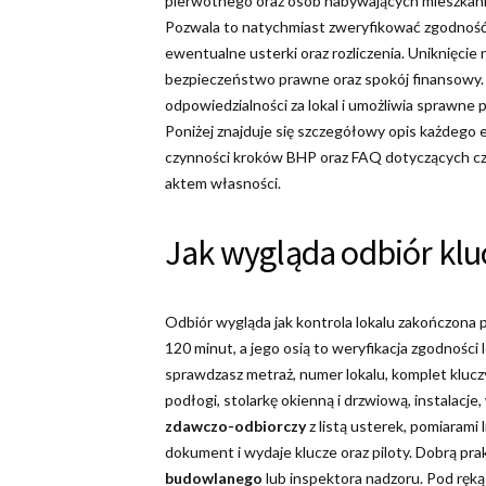
pierwotnego oraz osób nabywających mieszkania 
Pozwala to natychmiast zweryfikować zgodnoś
ewentualne usterki oraz rozliczenia. Uniknięci
bezpieczeństwo prawne oraz spokój finansowy.
odpowiedzialności za lokal i umożliwia sprawne 
Poniżej znajduje się szczegółowy opis każdeg
czynności kroków BHP oraz FAQ dotyczących czę
aktem własności.
Jak wygląda odbiór klu
Odbiór wygląda jak kontrola lokalu zakończona 
120 minut, a jego osią to weryfikacja zgodności
sprawdzasz metraż, numer lokalu, komplet kluczy
podłogi, stolarkę okienną i drzwiową, instalacje
zdawczo-odbiorczy
z listą usterek, pomiarami
dokument i wydaje klucze oraz piloty. Dobrą pra
budowlanego
lub inspektora nadzoru. Pod ręką