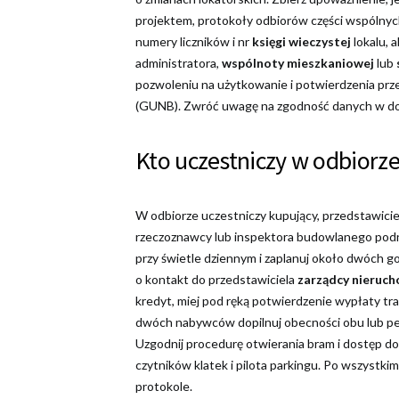
projektem, protokoły odbiorów części wspólnych,
numery liczników i nr
księgi wieczystej
lokalu, 
administratora,
wspólnoty mieszkaniowej
lub
pozwoleniu na użytkowanie i potwierdzenia pr
(GUNB). Zwróć uwagę na zgodność danych w do
Kto uczestniczy w odbiorze
W odbiorze uczestniczy kupujący, przedstawici
rzeczoznawcy lub inspektora budowlanego podnos
przy świetle dziennym i zaplanuj około dwóch god
o kontakt do przedstawiciela
zarządcy nieruc
kredyt, miej pod ręką potwierdzenie wypłaty tra
dwóch nabywców dopilnuj obecności obu lub peł
Uzgodnij procedurę otwierania bram i dostęp d
czytników klatek i pilota parkingu. Po wszystkim
protokole.