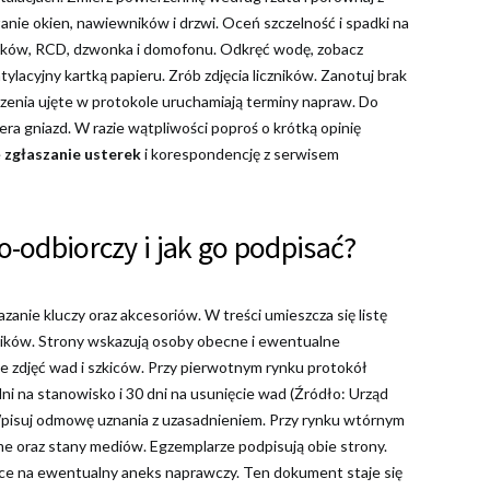
anie okien, nawiewników i drzwi. Oceń szczelność i spadki na
zników, RCD, dzwonka i domofonu. Odkręć wodę, zobacz
tylacyjny kartką papieru. Zrób zdjęcia liczników. Zanotuj brak
zenia ujęte w protokole uruchamiają terminy napraw. Do
era gniazd. W razie wątpliwości poproś o krótką opinię
e
zgłaszanie usterek
i korespondencję z serwisem
-odbiorczy i jak go podpisać?
zanie kluczy oraz akcesoriów. W treści umieszcza się listę
czników. Strony wskazują osoby obecne i ewentualne
e zdjęć wad i szkiców. Przy pierwotnym rynku protokół
ni na stanowisko i 30 dni na usunięcie wad (Źródło: Urząd
isuj odmowę uznania z uzasadnieniem. Przy rynku wtórnym
e oraz stany mediów. Egzemplarze podpisują obie strony.
jsce na ewentualny aneks naprawczy. Ten dokument staje się