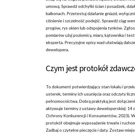
umową. Sprawdź odchyłki ścian i posadzek, dział
balkonach. Przetestuj działanie gniazd, wyłąc
ciśnienie i szczelność podejść. Sprawdź ciąg wen
progów, rys okien lub odspojenia tynków. Zgłos
pomiarów użyj poziomicy, miary, kątownika i test
eksperta. Precyzyjne opisy wad ułatwiają dalsz
dewelopera.
Czym jest protokół zdawczo
To dokument potwierdzający stan lokalu i przeka
usterek, terminy ich usunięcia oraz odczyty li
pełnomocnictwa. Dobrą praktyką jest dołączeni
aktywuje terminy z ustawy deweloperskiej: 14 d
Ochrony Konkurencji i Konsumentów, 2023). Wp
protokół obejmuje wyposażenie trwałe i ruchom
Zadbaj o czytelne pieczęcie i daty. Zostaw mie