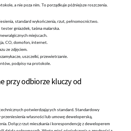
tokole, a nie poza nim. To porządkuje późniejsze roszczenia.
esienia, standard wykończenia, rzut, pełnomocnictwo.
, tester gniazdek, taśma malarska.
 newralgicznych miejscach.
cja, CO, domofon, internet.
azu ze zdjęciem.
zamykacze, uszczelki, przewietrzanie.
entów, podpisy na protokole.
 przy odbiorze kluczy od
technicznych potwierdzających standard. Standardowy
y przeniesienia własności lub umowę deweloperską,
nia. Dołącz rzut mieszkania i korespondencję z deweloperem
eśli działa pełnomocnik. Warto mieć oświadczenia o zgodności z