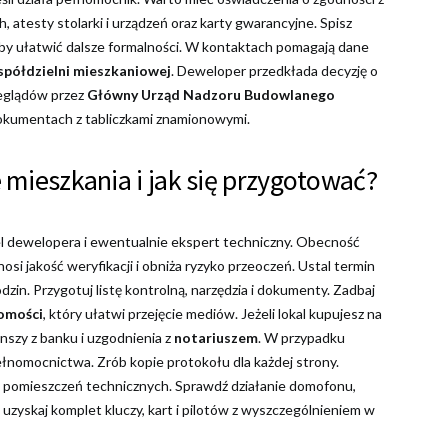
 atesty stolarki i urządzeń oraz karty gwarancyjne. Spisz
aby ułatwić dalsze formalności. W kontaktach pomagają dane
spółdzielni mieszkaniowej
. Deweloper przedkłada decyzję o
zeglądów przez
Główny Urząd Nadzoru Budowlanego
kumentach z tabliczkami znamionowymi.
 mieszkania i jak się przygotować?
el dewelopera i ewentualnie ekspert techniczny. Obecność
i jakość weryfikacji i obniża ryzyko przeoczeń. Ustal termin
zin. Przygotuj listę kontrolną, narzędzia i dokumenty. Zadbaj
homości
, który ułatwi przejęcie mediów. Jeżeli lokal kupujesz na
nszy z banku i uzgodnienia z
notariuszem
. W przypadku
nomocnictwa. Zrób kopie protokołu dla każdej strony.
o pomieszczeń technicznych. Sprawdź działanie domofonu,
 uzyskaj komplet kluczy, kart i pilotów z wyszczególnieniem w