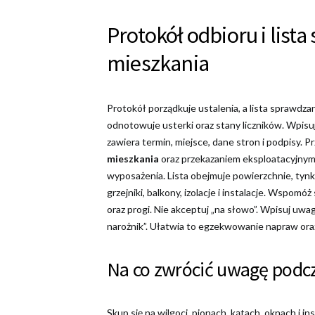
Protokół odbioru i lis
mieszkania
Protokół porządkuje ustalenia, a lista sprawdzana
odnotowuje usterki oraz stany liczników. Wpisuj
zawiera termin, miejsce, dane stron i podpisy. 
mieszkania
oraz przekazaniem eksploatacyjnym.
wyposażenia. Lista obejmuje powierzchnie, tynki,
grzejniki, balkony, izolacje i instalacje. Wspomóż
oraz progi. Nie akceptuj „na słowo”. Wpisuj uwag
narożnik”. Ułatwia to egzekwowanie napraw or
Na co zwrócić uwagę podcz
Skup się na wilgoci, pionach, kątach, oknach i i