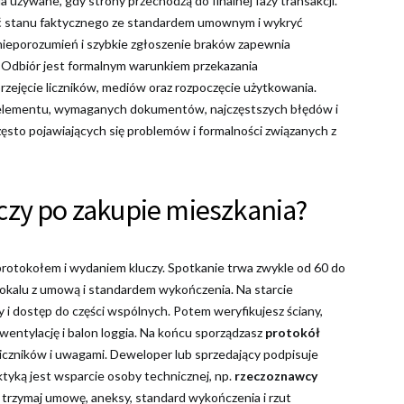
używane, gdy strony przechodzą do finalnej fazy transakcji.
ć stanu faktycznego ze standardem umownym i wykryć
e nieporozumień i szybkie zgłoszenie braków zapewnia
 Odbiór jest formalnym warunkiem przekazania
przejęcie liczników, mediów oraz rozpoczęcie użytkowania.
o elementu, wymaganych dokumentów, najczęstszych błędów i
sto pojawiających się problemów i formalności związanych z
czy po zakupie mieszkania?
protokołem i wydaniem kluczy. Spotkanie trwa zwykle od 60 do
 lokalu z umową i standardem wykończenia. Na starcie
 i dostęp do części wspólnych. Potem weryfikujesz ściany,
, wentylację i balon loggia. Na końcu sporządzasz
protokół
 liczników i uwagami. Deweloper lub sprzedający podpisuje
ktyką jest wsparcie osoby technicznej, np.
rzeczoznawcy
 trzymaj umowę, aneksy, standard wykończenia i rzut