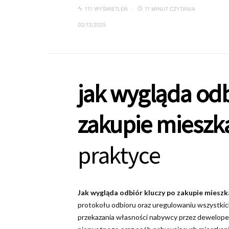
111 WYŚWIETLEŃ
11 MINUT CZYTANIA
02/12/2025
jak wygląda odb
zakupie mieszk
praktyce
Jak wygląda odbiór kluczy po zakupie mieszk
protokołu odbioru oraz uregulowaniu wszystkich
przekazania własności nabywcy przez deweloper