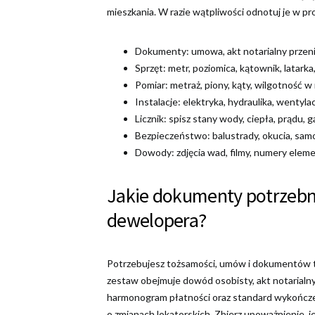
mieszkania. W razie wątpliwości odnotuj je w pro
Dokumenty: umowa, akt notarialny przeni
Sprzęt: metr, poziomica, kątownik, latarka
Pomiar: metraż, piony, kąty, wilgotność w
Instalacje: elektryka, hydraulika, wentyla
Licznik: spisz stany wody, ciepła, prądu, g
Bezpieczeństwo: balustrady, okucia, samo
Dowody: zdjęcia wad, filmy, numery elem
Jakie dokumenty potrzebne
dewelopera?
Potrzebujesz tożsamości, umów i dokumentów 
zestaw obejmuje dowód osobisty, akt notarialn
harmonogram płatności oraz standard wykończe
o zmianach lokatorskich. Zbierz upoważnienie, j