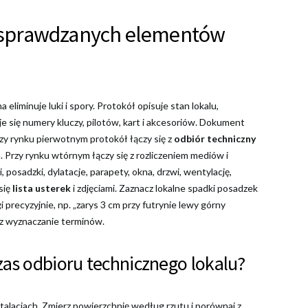
ta sprawdzanych elementów
 eliminuje luki i spory. Protokół opisuje stan lokalu,
e się numery kluczy, pilotów, kart i akcesoriów. Dokument
Przy rynku pierwotnym protokół łączy się z
odbiór techniczny
 Przy rynku wtórnym łączy się z rozliczeniem mediów i
 posadzki, dylatacje, parapety, okna, drzwi, wentylację,
 się
lista usterek
i zdjęciami. Zaznacz lokalne spadki posadzek
i precyzyjnie, np. „zarys 3 cm przy futrynie lewy górny
az wyznaczanie terminów.
as odbioru technicznego lokalu?
nstalacjach. Zmierz powierzchnię według rzutu i porównaj z