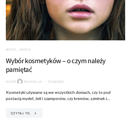
MODA, URODA
Wybór kosmetyków – o czym należy
pamiętać
AUTOR
REDAKCJA
21/04/2023
Kosmetyki używane są we wszystkich domach, czy to pod
postacią mydeł, żeli i szamponów, czy kremów, szminek i…
CZYTAJ TO.