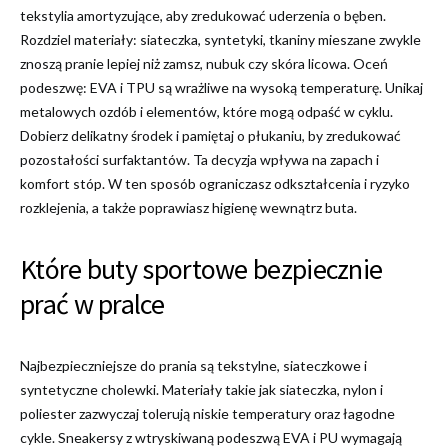
tekstylia amortyzujące, aby zredukować uderzenia o bęben.
Rozdziel materiały: siateczka, syntetyki, tkaniny mieszane zwykle
znoszą pranie lepiej niż zamsz, nubuk czy skóra licowa. Oceń
podeszwę: EVA i TPU są wrażliwe na wysoką temperaturę. Unikaj
metalowych ozdób i elementów, które mogą odpaść w cyklu.
Dobierz delikatny środek i pamiętaj o płukaniu, by zredukować
pozostałości surfaktantów. Ta decyzja wpływa na zapach i
komfort stóp. W ten sposób ograniczasz odkształcenia i ryzyko
rozklejenia, a także poprawiasz higienę wewnątrz buta.
Które buty sportowe bezpiecznie
prać w pralce
Najbezpieczniejsze do prania są tekstylne, siateczkowe i
syntetyczne cholewki. Materiały takie jak siateczka, nylon i
poliester zazwyczaj tolerują niskie temperatury oraz łagodne
cykle. Sneakersy z wtryskiwaną podeszwą EVA i PU wymagają