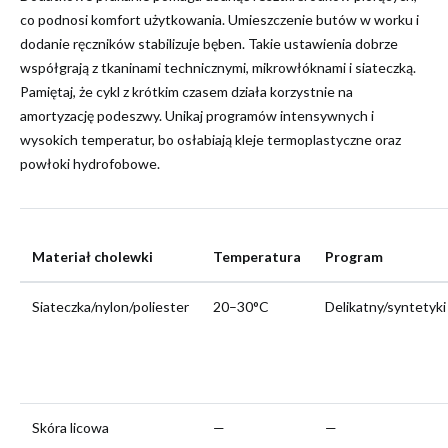
co podnosi komfort użytkowania. Umieszczenie butów w worku i
dodanie ręczników stabilizuje bęben. Takie ustawienia dobrze
współgrają z tkaninami technicznymi, mikrowłóknami i siateczką.
Pamiętaj, że cykl z krótkim czasem działa korzystnie na
amortyzację podeszwy. Unikaj programów intensywnych i
wysokich temperatur, bo osłabiają kleje termoplastyczne oraz
powłoki hydrofobowe.
Materiał cholewki
Temperatura
Program
Siateczka/nylon/poliester
20–30°C
Delikatny/syntetyki
Skóra licowa
—
—