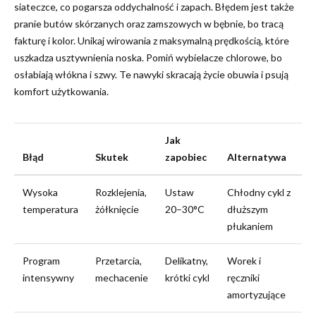
siateczce, co pogarsza oddychalność i zapach. Błędem jest także
pranie butów skórzanych oraz zamszowych w bębnie, bo tracą
fakturę i kolor. Unikaj wirowania z maksymalną prędkością, które
uszkadza usztywnienia noska. Pomiń wybielacze chlorowe, bo
osłabiają włókna i szwy. Te nawyki skracają życie obuwia i psują
komfort użytkowania.
Jak
Błąd
Skutek
zapobiec
Alternatywa
Wysoka
Rozklejenia,
Ustaw
Chłodny cykl z
temperatura
żółknięcie
20–30°C
dłuższym
płukaniem
Program
Przetarcia,
Delikatny,
Worek i
intensywny
mechacenie
krótki cykl
ręczniki
amortyzujące