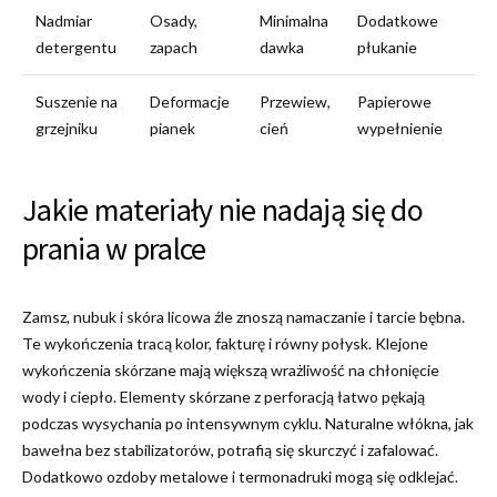
Nadmiar
Osady,
Minimalna
Dodatkowe
detergentu
zapach
dawka
płukanie
Suszenie na
Deformacje
Przewiew,
Papierowe
grzejniku
pianek
cień
wypełnienie
Jakie materiały nie nadają się do
prania w pralce
Zamsz, nubuk i skóra licowa źle znoszą namaczanie i tarcie bębna.
Te wykończenia tracą kolor, fakturę i równy połysk. Klejone
wykończenia skórzane mają większą wrażliwość na chłonięcie
wody i ciepło. Elementy skórzane z perforacją łatwo pękają
podczas wysychania po intensywnym cyklu. Naturalne włókna, jak
bawełna bez stabilizatorów, potrafią się skurczyć i zafalować.
Dodatkowo ozdoby metalowe i termonadruki mogą się odklejać.