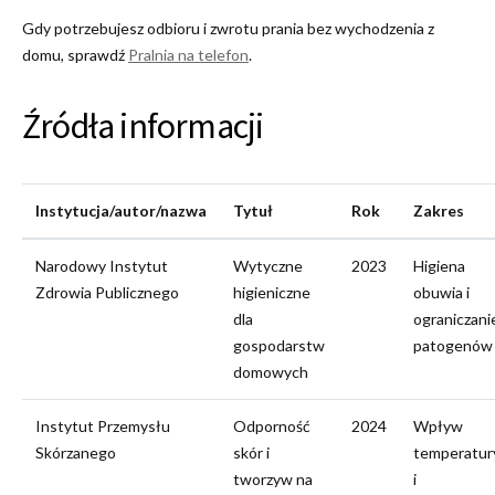
Gdy potrzebujesz odbioru i zwrotu prania bez wychodzenia z
domu, sprawdź
Pralnia na telefon
.
Źródła informacji
Instytucja/autor/nazwa
Tytuł
Rok
Zakres
Narodowy Instytut
Wytyczne
2023
Higiena
Zdrowia Publicznego
higieniczne
obuwia i
dla
ograniczani
gospodarstw
patogenów
domowych
Instytut Przemysłu
Odporność
2024
Wpływ
Skórzanego
skór i
temperatur
tworzyw na
i