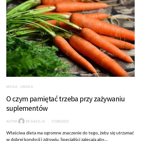
MODA, URODA
O czym pamiętać trzeba przy zażywaniu
suplementów
AUTOR
REDAKCJA
17/08/2023
Właściwa dieta ma ogromne znaczenie do tego, żeby się utrzymać
w dobrej kondycji i zdrowiu. Specjaliści zalecają aby…