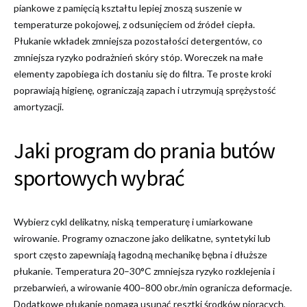
piankowe z pamięcią kształtu lepiej znoszą suszenie w
temperaturze pokojowej, z odsunięciem od źródeł ciepła.
Płukanie wkładek zmniejsza pozostałości detergentów, co
zmniejsza ryzyko podrażnień skóry stóp. Woreczek na małe
elementy zapobiega ich dostaniu się do filtra. Te proste kroki
poprawiają higienę, ograniczają zapach i utrzymują sprężystość
amortyzacji.
Jaki program do prania butów
sportowych wybrać
Wybierz cykl delikatny, niską temperaturę i umiarkowane
wirowanie. Programy oznaczone jako delikatne, syntetyki lub
sport często zapewniają łagodną mechanikę bębna i dłuższe
płukanie. Temperatura 20–30°C zmniejsza ryzyko rozklejenia i
przebarwień, a wirowanie 400–800 obr./min ogranicza deformacje.
Dodatkowe płukanie pomaga usunąć resztki środków piorących,