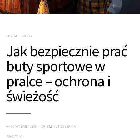
MODA, URODA
Jak bezpiecznie prać
buty sportowe w
pralce – ochrona i
świeżość
70 WYŚWIETLEŃ
8 MINUT CZYTANIA
09/01/2026