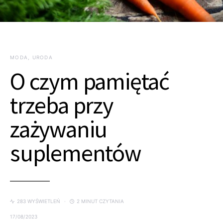
MODA, URODA
O czym pamiętać
trzeba przy
zażywaniu
suplementów
283 WYŚWIETLEŃ
2 MINUT CZYTANIA
17/08/2023