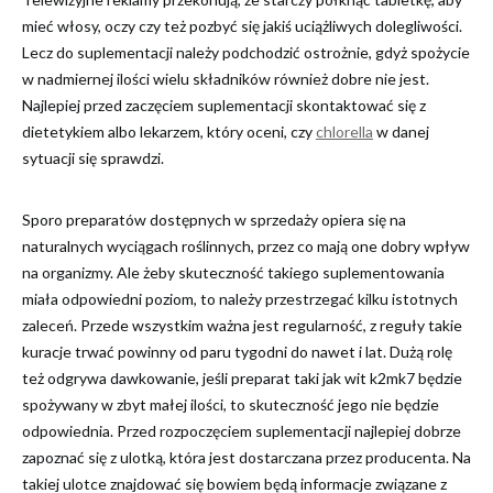
mieć włosy, oczy czy też pozbyć się jakiś uciążliwych dolegliwości.
Lecz do suplementacji należy podchodzić ostrożnie, gdyż spożycie
w nadmiernej ilości wielu składników również dobre nie jest.
Najlepiej przed zaczęciem suplementacji skontaktować się z
dietetykiem albo lekarzem, który oceni, czy
chlorella
w danej
sytuacji się sprawdzi.
Sporo preparatów dostępnych w sprzedaży opiera się na
naturalnych wyciągach roślinnych, przez co mają one dobry wpływ
na organizmy. Ale żeby skuteczność takiego suplementowania
miała odpowiedni poziom, to należy przestrzegać kilku istotnych
zaleceń. Przede wszystkim ważna jest regularność, z reguły takie
kuracje trwać powinny od paru tygodni do nawet i lat. Dużą rolę
też odgrywa dawkowanie, jeśli preparat taki jak wit k2mk7 będzie
spożywany w zbyt małej ilości, to skuteczność jego nie będzie
odpowiednia. Przed rozpoczęciem suplementacji najlepiej dobrze
zapoznać się z ulotką, która jest dostarczana przez producenta. Na
takiej ulotce znajdować się bowiem będą informacje związane z