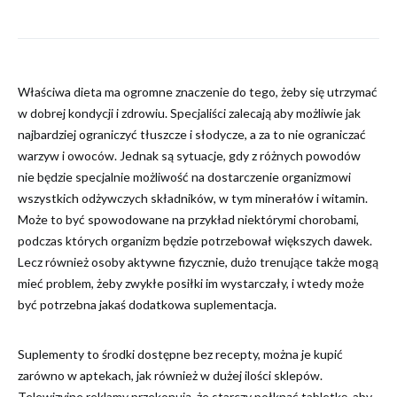
Właściwa dieta ma ogromne znaczenie do tego, żeby się utrzymać
w dobrej kondycji i zdrowiu. Specjaliści zalecają aby możliwie jak
najbardziej ograniczyć tłuszcze i słodycze, a za to nie ograniczać
warzyw i owoców. Jednak są sytuacje, gdy z różnych powodów
nie będzie specjalnie możliwość na dostarczenie organizmowi
wszystkich odżywczych składników, w tym minerałów i witamin.
Może to być spowodowane na przykład niektórymi chorobami,
podczas których organizm będzie potrzebował większych dawek.
Lecz również osoby aktywne fizycznie, dużo trenujące także mogą
mieć problem, żeby zwykłe posiłki im wystarczały, i wtedy może
być potrzebna jakaś dodatkowa suplementacja.
Suplementy to środki dostępne bez recepty, można je kupić
zarówno w aptekach, jak również w dużej ilości sklepów.
Telewizyjne reklamy przekonują, że starczy połknąć tabletkę, aby