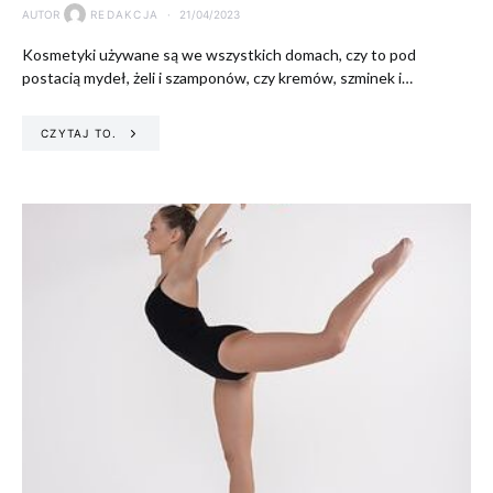
AUTOR
REDAKCJA
21/04/2023
Kosmetyki używane są we wszystkich domach, czy to pod
postacią mydeł, żeli i szamponów, czy kremów, szminek i…
CZYTAJ TO.