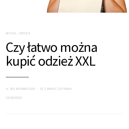
MODA, URODA
Czy łatwo można
kupić odzież XXL
302 WYŚWIETLEŃ
2 MINUT CZYTANIA
22/05/2023