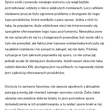
Sporo osób z powodu swojego wzrostu czy wagi będzie
potrzebować odzieży o nieco większych rozmiarach. Lecz całkiem
niedawno jeszcze były ogromne problemy z dostępem do tego
typu produktów, które wynikały z paru spraw. Jedna z nich to
taka, że popularne, duże odzieżowe sieci nie interesowały się
specjalnie oferowaniem tego typu asortymentu. Niewykluczone
że nie opłacało im się to z księgowych powodów, być może nikt o
tym nie pomyślał, ale faktycznie typowa rozmiarówka kończyła się
na jakimś rozmiarze i nic ponad to zakupić się nie dało. Później
sytuacja w tym zakresie poprawiła się sporo, co nie oznaczaj
jednak wcale że dzisiaj jest doskonała. Jeżeli nawet obecnie taka
odzież damska XXL dostępna jest na półkach, to naprawdę różnie
jest z jakością oferowanych produktów.
Dotyczy to zarówno fasonów, nie zawsze zgodnych z aktualnie
panującą modą, jak również samego sposobu szycia. Żeby takie
ubrania rzeczywiście dobrze leżały, to jest potrzebne spore
doświadczenie w ich projektowaniu, a tu widać spore braki w tej
kwestii. Dlatego też oczywiście odzieżowych sieci nie należy