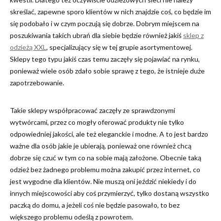
skreślać, zapewne sporo klientów w nich znajdzie coś, co będzie im
się podobało i w czym poczują się dobrze. Dobrym miejscem na
poszukiwania takich ubrań dla siebie będzie również jakiś
sklep z
odzieżą XXL
, specjalizujący się w tej grupie asortymentowej.
Sklepy tego typu jakiś czas temu zaczęły się pojawiać na rynku,
ponieważ wiele osób zdało sobie sprawę z tego, że istnieje duże
zapotrzebowanie.
Takie sklepy współpracować zaczęły ze sprawdzonymi
wytwórcami, przez co mogły oferować produkty nie tylko
odpowiedniej jakości, ale też eleganckie i modne. A to jest bardzo
ważne dla osób jakie je ubierają, ponieważ one również chcą
dobrze się czuć w tym co na sobie mają założone. Obecnie taką
odzież bez żadnego problemu można zakupić przez internet, co
jest wygodne dla klientów. Nie muszą oni jeździć niekiedy i do
innych miejscowości aby coś przymierzyć, tylko dostaną wszystko
paczką do domu, a jeżeli coś nie będzie pasowało, to bez
większego problemu odeślą z powrotem.