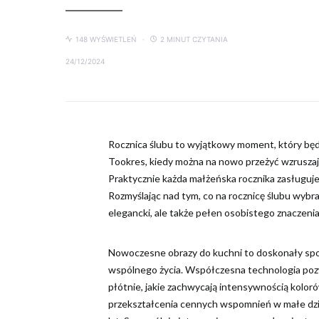
148 WYŚWIETLEŃ
2 MINUT CZYTANIA
24/12/2024
Rocznica ślubu to wyjątkowy moment, który będz
Tookres, kiedy można na nowo przeżyć wzrusza
Praktycznie każda małżeńska rocznika zasługuj
Rozmyślając nad tym, co na rocznicę ślubu wybra
elegancki, ale także pełen osobistego znaczenia
Nowoczesne obrazy do kuchni to doskonały spos
wspólnego życia. Współczesna technologia poz
płótnie, jakie zachwycają intensywnością kolor
przekształcenia cennych wspomnień w małe dzie