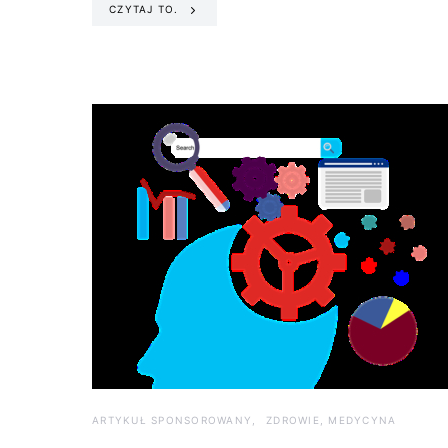
CZYTAJ TO.
ARTYKUŁ SPONSOROWANY
ZDROWIE, MEDYCYNA