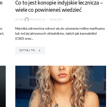
m
Co to jest konopie indyjskie lecznicza –
wiele co powinieneś wiedzieć
AUTOR
REDAKCJA
16/02/2023
go
Maryśka zdrowotna odnosi się do używania rośliny marihuany
rt,
lub też jej aktywnych składników, takich jak kannabidiol
(CBD) oraz…
CZYTAJ TO.