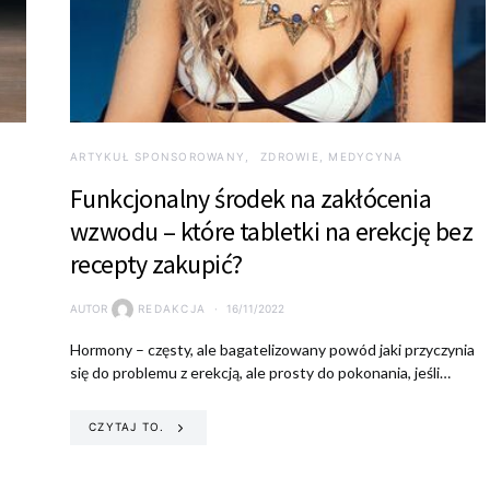
ARTYKUŁ SPONSOROWANY
ZDROWIE, MEDYCYNA
Funkcjonalny środek na zakłócenia
wzwodu – które tabletki na erekcję bez
recepty zakupić?
AUTOR
REDAKCJA
16/11/2022
Hormony – częsty, ale bagatelizowany powód jaki przyczynia
się do problemu z erekcją, ale prosty do pokonania, jeśli…
CZYTAJ TO.