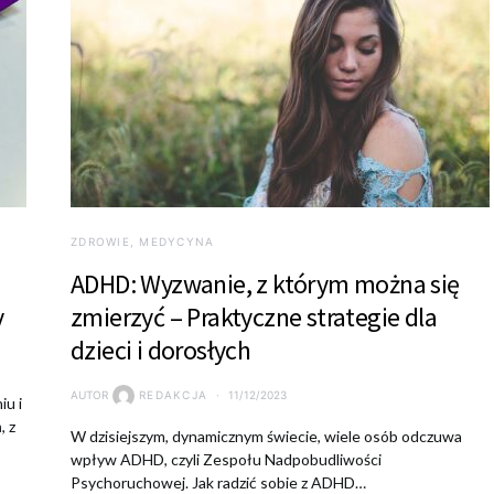
ZDROWIE, MEDYCYNA
ADHD: Wyzwanie, z którym można się
y
zmierzyć – Praktyczne strategie dla
dzieci i dorosłych
AUTOR
REDAKCJA
11/12/2023
iu i
, z
W dzisiejszym, dynamicznym świecie, wiele osób odczuwa
wpływ ADHD, czyli Zespołu Nadpobudliwości
Psychoruchowej. Jak radzić sobie z ADHD…