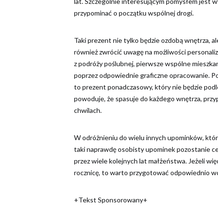
lat. Szczególnie interesującym pomysłem jest w
przypominać o początku wspólnej drogi.
Taki prezent nie tylko będzie ozdobą wnętrza, 
również zwrócić uwagę na możliwości personali
z podróży poślubnej, pierwsze wspólne mieszkan
poprzez odpowiednie graficzne opracowanie. P
to prezent ponadczasowy, który nie będzie pod
powoduje, że spasuje do każdego wnętrza, przyp
chwilach.
W odróżnieniu do wielu innych upominków, któr
taki naprawdę osobisty upominek pozostanie ce
przez wiele kolejnych lat małżeństwa. Jeżeli wię
rocznicę, to warto przygotować odpowiednio wcz
+Tekst Sponsorowany+