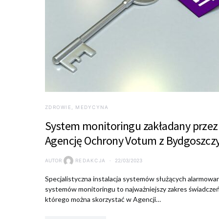
ZDROWIE, MEDYCYNA
System monitoringu zakładany przez
Agencję Ochrony Votum z Bydgoszcz
AUTOR
REDAKCJA
22/03/2023
Specjalistyczna instalacja systemów służących alarmowan
systemów monitoringu to najważniejszy zakres świadczeń
którego można skorzystać w Agencji…