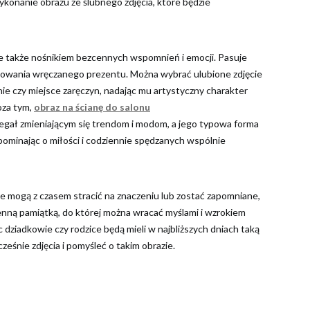
ykonanie obrazu ze ślubnego zdjęcia, które będzie
ale także nośnikiem bezcennych wspomnień i emocji. Pasuje
zowania wręczanego prezentu. Można wybrać ulubione zdjęcie
ie czy miejsce zaręczyn, nadając mu artystyczny charakter
oza tym,
obraz na ścianę do salonu
legał zmieniającym się trendom i modom, a jego typowa forma
ominając o miłości i codziennie spędzanych wspólnie
e mogą z czasem stracić na znaczeniu lub zostać zapomniane,
nną pamiątką, do której można wracać myślami i wzrokiem
c dziadkowie czy rodzice będą mieli w najbliższych dniach taką
eśnie zdjęcia i pomyśleć o takim obrazie.