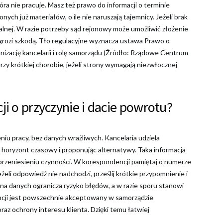
óra nie pracuje. Masz też prawo do informacji o terminie
ych już materiałów, o ile nie naruszają tajemnicy. Jeżeli brak
rialnej. W razie potrzeby sąd rejonowy może umożliwić złożenie
rozi szkodą. Tło regulacyjne wyznacza ustawa Prawo o
nizację kancelarii i rolę samorządu (Źródło: Rządowe Centrum
przy krótkiej chorobie, jeżeli strony wymagają niezwłocznej
i o przyczynie i dacie powrotu?
u pracy, bez danych wrażliwych. Kancelaria udziela
 horyzont czasowy i proponując alternatywy. Taka informacja
przeniesieniu czynności. W korespondencji pamiętaj o numerze
eżeli odpowiedź nie nadchodzi, prześlij krótkie przypomnienie i
ana danych ogranicza ryzyko błędów, a w razie sporu stanowi
cji jest powszechnie akceptowany w samorządzie
az ochrony interesu klienta. Dzięki temu łatwiej