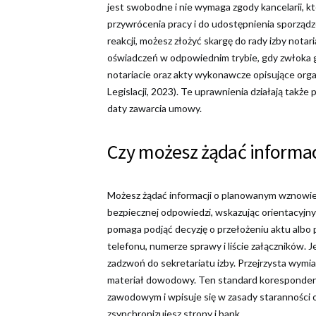
jest swobodne i nie wymaga zgody kancelarii, kt
przywrócenia pracy i do udostępnienia sporządzon
reakcji, możesz złożyć skargę do rady izby nota
oświadczeń w odpowiednim trybie, gdy zwłoka g
notariacie oraz akty wykonawcze opisujące orga
Legislacji, 2023). Te uprawnienia działają także 
daty zawarcia umowy.
Czy możesz żądać informacj
Możesz żądać informacji o planowanym wznowieni
bezpiecznej odpowiedzi, wskazując orientacyjny
pomaga podjąć decyzję o przełożeniu aktu albo 
telefonu, numerze sprawy i liście załączników. J
zadzwoń do sekretariatu izby. Przejrzysta wymi
materiał dowodowy. Ten standard koresponden
zawodowym i wpisuje się w zasady staranności or
zsynchronizujesz strony i bank.