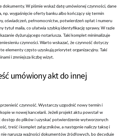
dne dokumenty. W piśmie wskaż datę umówionej czynności, dane
, np. wygaśnięcie oferty banku albo kończący się termin
y, oświadczeń, pełnomocnictw, potwierdzeń opłat i numeru
y tytuł maila, co ułatwia szybką identyfikację sprawy. W razie
skazanie dyżurującego notariusza. Taki komplet minimalizuje
zeniesieniu czynności. Warto wskazać, że czynność dotyczy
e elementy często uzyskują priorytet organizacyjny. Taki
ami i zmniejsza liczbę wizyt.
eść umówiony akt do innej
i przenieść czynność. Wystarczy uzgodnić nowy termin i
opie w nowej kancelarii. Jeżeli projekt aktu powstał w
ić dostęp do plików i uzyskać potwierdzenie wytworzonych
ć, treść i komplet załączników, a następnie naliczy taksę i
uch nie narusza ważności dokumentów źródłowych, bo decyduje