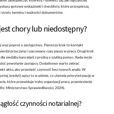
lnie zabezpieczyć interesy, i dowiesz się, jak najszybciej
yskasz gotowe wskazówki i checklisty, które przyspieszą
bez straty terminu i ważności dokumentów.
 jest chory lub niedostępny?
nej oraz poproś o zastępstwo. Pierwszy krok to kontakt
wierdzi przyczynę i szacowany czas pauzy w pracy. Drugi krok
 dla siedziby kancelarii z prośbą o szybką pomoc. Rada może
ważyć powołanie zastępcy. Dodatkowo warto zebrać
ekt aktu, aby przenieść czynność bez nowych analiz. W
ystej, kredyt) opisz to w piśmie, co ułatwia priorytetyzację w
ie, które przewiduje tryby organizacji pracy, przeniesienie
dło: Ministerstwo Sprawiedliwości, 2024).
iągłość czynności notarialnej?