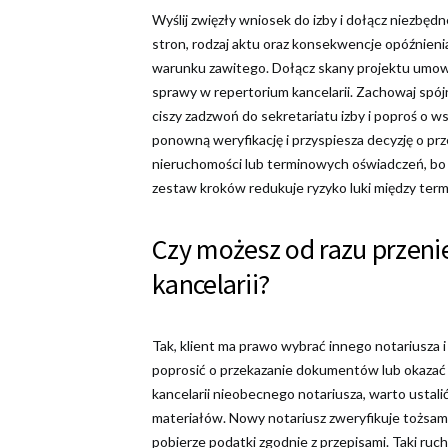
Wyślij zwięzły wniosek do izby i dołącz niezbę
stron, rodzaj aktu oraz konsekwencje opóźnienia
warunku zawitego. Dołącz skany projektu umow
sprawy w repertorium kancelarii. Zachowaj spójn
ciszy zadzwoń do sekretariatu izby i poproś o w
ponowną weryfikację i przyspiesza decyzję o pr
nieruchomości lub terminowych oświadczeń, bo t
zestaw kroków redukuje ryzyko luki między termin
Czy możesz od razu przeni
kancelarii?
Tak, klient ma prawo wybrać innego notariusza 
poprosić o przekazanie dokumentów lub okazać k
kancelarii nieobecnego notariusza, warto ustal
materiałów. Nowy notariusz zweryfikuje tożsamoś
pobierze podatki zgodnie z przepisami. Taki r