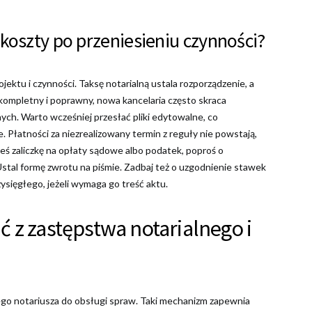
koszty po przeniesieniu czynności?
ktu i czynności. Taksę notarialną ustala rozporządzenie, a
 kompletny i poprawny, nowa kancelaria często skraca
ych. Warto wcześniej przesłać pliki edytowalne, co
e. Płatności za niezrealizowany termin z reguły nie powstają,
łeś zaliczkę na opłaty sądowe albo podatek, poproś o
Ustal formę zwrotu na piśmie. Zadbaj też o uzgodnienie stawek
ysięgłego, jeżeli wymaga go treść aktu.
ć z zastępstwa notarialnego i
go notariusza do obsługi spraw. Taki mechanizm zapewnia