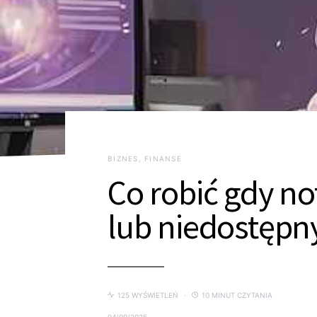
BIZNES, FINANSE
Co robić gdy not
lub niedostępn
125 WYŚWIETLEŃ
10 MINUT CZYTANIA
04/09/2025