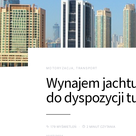
MOTORYZACJA, TRANSPORT
Wynajem jachtu
do dyspozycji t
179 WYŚWIETLEŃ
2 MINUT CZYTANIA
10/07/2024