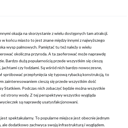
nnymi okazja na skorzystanie z wielu dostępnych tam atrakcji.
o w końcu miasto to jest znane między innymi z najwyższego
eka wysp palmowych. Pamiętać tu też należy o wielu
oferować okoliczna przyroda. A ta zaoferować może naprawdę
dzie. Bardzo dużą popularnością przede wszystkim się cieszą
 jachtami czy łodziami. Są wśród nich bardzo nowoczesne,
iał spróbować przepłynięcia się typową rybacką konstrukcją, to
żym zainteresowaniem cieszą się przede wszystkim dość
ejsy Statkiem. Podczas nich zobaczyć będzie można wszystkie
z od strony wody. Z tej perspektywy wszystko wygląda
ch wycieczek są naprawdę usatysfakcjonowani.
a, jest spektakularny. To popularne miejsce jest obecnie jednym
a, ale dodatkowo zachwyca swoją infrastrukturą i wyglądem.