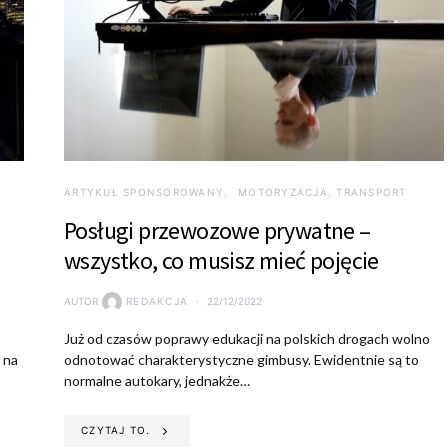
ARTYKUŁ SPONSOROWANY
MOTORYZACJA, TRANSPORT
Posługi przewozowe prywatne –
wszystko, co musisz mieć pojęcie
AUTOR
REDAKCJA
22/12/2022
Już od czasów poprawy edukacji na polskich drogach wolno
 na
odnotować charakterystyczne gimbusy. Ewidentnie są to
normalne autokary, jednakże…
CZYTAJ TO.