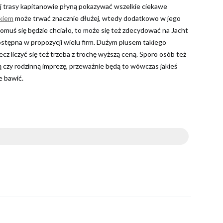
j trasy kapitanowie płyną pokazywać wszelkie ciekawe
tkiem
może trwać znacznie dłużej, wtedy dodatkowo w jego
 komuś się będzie chciało, to może się też zdecydować na Jacht
 dostępna w propozycji wielu firm. Dużym plusem takiego
ecz liczyć się też trzeba z trochę wyższą ceną. Sporo osób też
ą czy rodzinną imprezę, przeważnie będą to wówczas jakieś
e bawić.