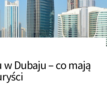
 w Dubaju – co mają
uryści