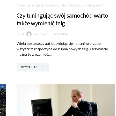
ARTYKUŁ SPONSOROWANY
MOTORYZACJA, TRANSPORT
Czy tuningując swój samochód warto
także wymienić felgi
AUTOR
REDAKCJA
10/01/2023
Wielu posiadaczy aut decydując się na tuning przede
i
wszystkim rozpoczyna od kupna nowych felg. Oczywiście
można to zrozumieć,…
CZYTAJ TO.