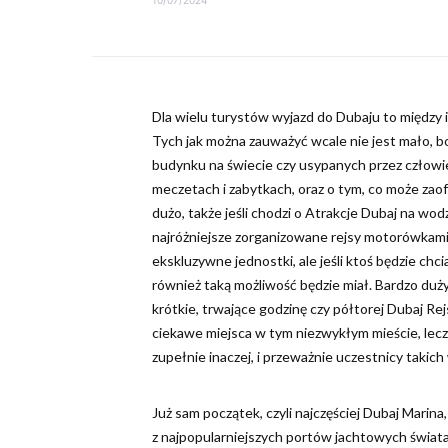
Dla wielu turystów wyjazd do Dubaju to między i
Tych jak można zauważyć wcale nie jest mało, b
budynku na świecie czy usypanych przez człowi
meczetach i zabytkach, oraz o tym, co może za
dużo, także jeśli chodzi o Atrakcje Dubaj na wo
najróżniejsze zorganizowane rejsy motorówkami,
ekskluzywne jednostki, ale jeśli ktoś będzie chc
również taką możliwość będzie miał. Bardzo du
krótkie, trwające godzinę czy półtorej Dubaj R
ciekawe miejsca w tym niezwykłym mieście, lec
zupełnie inaczej, i przeważnie uczestnicy taki
Już sam początek, czyli najczęściej Dubaj Marin
z najpopularniejszych portów jachtowych świat