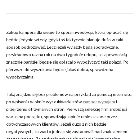
Zakup kampera dla siebie to spora inwestycja, która opłacać się
będzie jedynie wtedy, gdy ktoś faktycznie planuje dużo w taki
sposób podróżować. Lecz jeżeli wyjazdy będą sporadyczne,
przykładowo raz na rok na dwa tygodnie urlopu, to z pewnością
znacznie bardziej będzie się opłacało wypożyczyć taki pojazd. Po
pierwsze do wyszukania będzie jakaś dobra, sprawdzona
wypożyczalnia.
Taką znajdzie się bez problemów na przykład za pomocą internetu,
po wpisaniu w oknie wyszukiwarki słów
camper wynajem
i
przejrzeniu otrzymanych stron. Pierwszą selekcję firm zrobić już
warto na początku, sprawdzając opinie umieszczone przez
dotychczasowych klientów. Jeżeli dużo z nich będzie
negatywnych, to warto jednak się zastanowić nad znalezieniem
czegoś innego. Za szukanie zabrać się najlepiej parę miesięcy