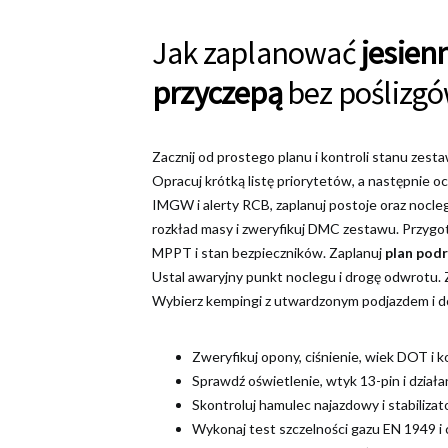
Jak zaplanować
jesien
przyczepą
bez poślizg
Zacznij od prostego planu i kontroli stanu zest
Opracuj krótką listę priorytetów, a następnie o
IMGW i alerty RCB, zaplanuj postoje oraz nocle
rozkład masy i zweryfikuj DMC zestawu. Przygo
MPPT i stan bezpieczników. Zaplanuj
plan podr
Ustal awaryjny punkt noclegu i drogę odwrotu. 
Wybierz kempingi z utwardzonym podjazdem i 
Zweryfikuj opony, ciśnienie, wiek DOT i 
Sprawdź oświetlenie, wtyk 13-pin i działa
Skontroluj hamulec najazdowy i stabilizat
Wykonaj test szczelności gazu EN 1949 i 