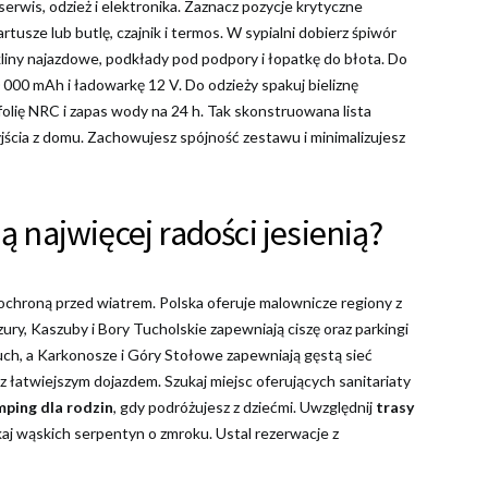
 serwis, odzież i elektronika. Zaznacz pozycje krytyczne
tusze lub butlę, czajnik i termos. W sypialni dobierz śpiwór
kliny najazdowe, podkłady pod podpory i łopatkę do błota. Do
 000 mAh i ładowarkę 12 V. Do odzieży spakuj bieliznę
 folię NRC i zapas wody na 24 h. Tak skonstruowana lista
yjścia z domu. Zachowujesz spójność zestawu i minimalizujesz
ją najwięcej radości jesienią?
 ochroną przed wiatrem. Polska oferuje malownicze regiony z
ry, Kaszuby i Bory Tucholskie zapewniają ciszę oraz parkingi
 ruch, a Karkonosze i Góry Stołowe zapewniają gęstą sieć
 łatwiejszym dojazdem. Szukaj miejsc oferujących sanitariaty
ping dla rodzin
, gdy podróżujesz z dziećmi. Uwzględnij
trasy
aj wąskich serpentyn o zmroku. Ustal rezerwacje z