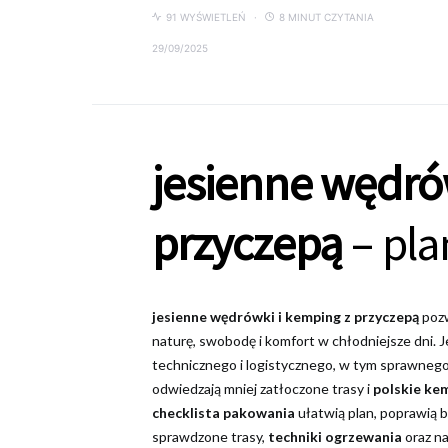
91 WYŚWIETLEŃ
8 MINUT CZYTANIA
29/09/2025
jesienne wędró
przyczepą
– pla
jesienne wędrówki i kemping z przyczepą
pozw
naturę, swobodę i komfort w chłodniejsze dni.
technicznego i logistycznego, w tym sprawnego o
odwiedzają mniej zatłoczone trasy i
polskie ke
checklista pakowania
ułatwią plan, poprawią 
sprawdzone trasy,
techniki ogrzewania
oraz na