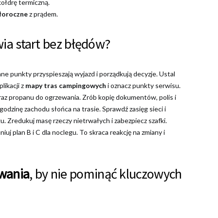
ołdrę termiczną.
ałoroczne
z prądem.
wia start bez błędów?
ane punkty przyspieszają wyjazd i porządkują decyzje. Ustal
plikacji z
mapy tras campingowych
i oznacz punkty serwisu.
az propanu do ogrzewania. Zrób kopię dokumentów, polis i
 godzinę zachodu słońca na trasie. Sprawdź zasięg sieci i
. Zredukuj masę rzeczy nietrwałych i zabezpiecz szafki.
j plan B i C dla noclegu. To skraca reakcję na zmiany i
owania
, by nie pominąć kluczowych