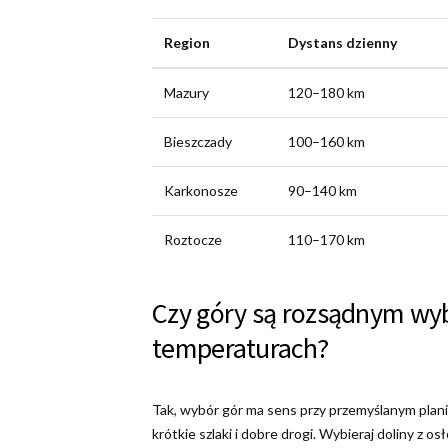
Region
Dystans dzienny
Mazury
120–180 km
Bieszczady
100–160 km
Karkonosze
90–140 km
Roztocze
110–170 km
Czy góry są rozsądnym wy
temperaturach?
Tak, wybór gór ma sens przy przemyślanym plani
krótkie szlaki i dobre drogi. Wybieraj doliny z