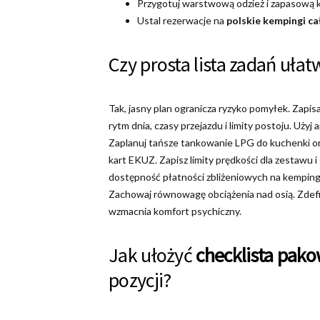
Przygotuj warstwową odzież i zapasową k
Ustal rezerwacje na
polskie kempingi c
Czy prosta lista zadań ułat
Tak, jasny plan ogranicza ryzyko pomyłek. Zapis
rytm dnia, czasy przejazdu i limity postoju. Użyj a
Zaplanuj tańsze tankowanie LPG do kuchenki or
kart EKUZ. Zapisz limity prędkości dla zestawu i
dostępność płatności zbliżeniowych na kempingu
Zachowaj równowagę obciążenia nad osią. Zdefiniu
wzmacnia komfort psychiczny.
Jak ułożyć
checklista pak
pozycji?