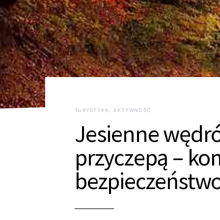
TURYSTYKA, AKTYWNOŚĆ
Jesienne wędró
przyczepą – kom
bezpieczeństw