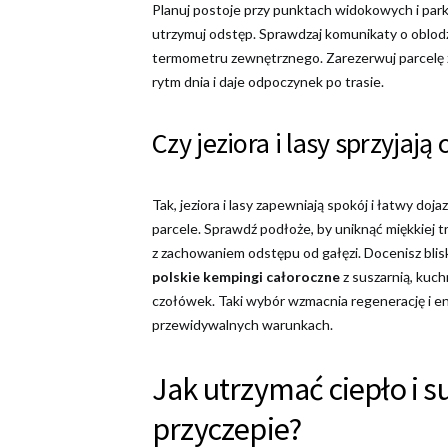
Planuj postoje przy punktach widokowych i park
utrzymuj odstęp. Sprawdzaj komunikaty o oblodze
termometru zewnętrznego. Zarezerwuj parcelę z 
rytm dnia i daje odpoczynek po trasie.
Czy jeziora i lasy sprzyja
Tak, jeziora i lasy zapewniają spokój i łatwy doj
parcele. Sprawdź podłoże, by uniknąć miękkiej 
z zachowaniem odstępu od gałęzi. Docenisz blisk
polskie kempingi całoroczne
z suszarnią, kuchn
czołówek. Taki wybór wzmacnia regenerację i e
przewidywalnych warunkach.
Jak utrzymać ciepło i 
przyczepie?