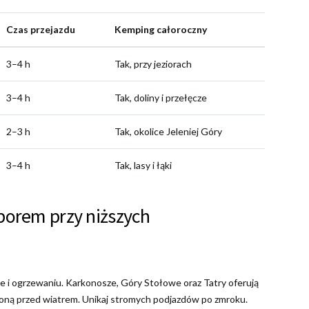
Czas przejazdu
Kemping całoroczny
3–4 h
Tak, przy jeziorach
3–4 h
Tak, doliny i przełęcze
2–3 h
Tak, okolice Jeleniej Góry
3–4 h
Tak, lasy i łąki
borem przy niższych
e i ogrzewaniu. Karkonosze, Góry Stołowe oraz Tatry oferują
 osłoną przed wiatrem. Unikaj stromych podjazdów po zmroku.