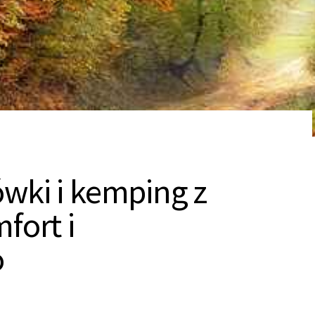
wki i kemping z
fort i
o