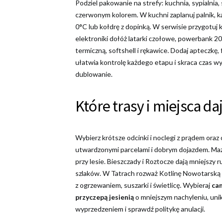
Podziel pakowanie na strefy: kuchnia, sypialnia,
czerwonym kolorem. W kuchni zaplanuj palnik, kar
0°C lub kołdrę z dopinką. W serwisie przygotuj 
elektroniki dołóż latarki czołowe, powerbank 20
termiczną, softshell i rękawice. Dodaj apteczkę,
ułatwia kontrolę każdego etapu i skraca czas w
dublowanie.
Które trasy i miejsca da
Wybierz krótsze odcinki i noclegi z prądem oraz
utwardzonymi parcelami i dobrym dojazdem. Mazu
przy lesie. Bieszczady i Roztocze dają mniejszy
szlaków. W Tatrach rozważ Kotlinę Nowotarską z
z ogrzewaniem, suszarki i świetlicę. Wybieraj
cam
przyczepą jesienią
o mniejszym nachyleniu, unik
wyprzedzeniem i sprawdź politykę anulacji.