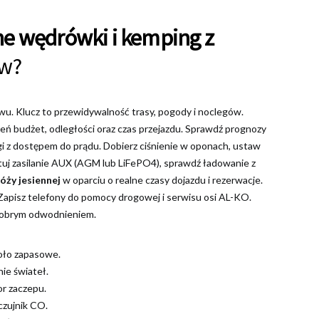
ne wędrówki i kemping z
ów?
awu. Klucz to przewidywalność trasy, pogody i noclegów.
ceń budżet, odległości oraz czas przejazdu. Sprawdź prognozy
gi z dostępem do prądu. Dobierz ciśnienie w oponach, ustaw
tuj zasilanie AUX (AGM lub LiFePO4), sprawdź ładowanie z
óży jesiennej
w oparciu o realne czasy dojazdu i rezerwacje.
Zapisz telefony do pomocy drogowej i serwisu osi AL-KO.
dobrym odwodnieniem.
koło zapasowe.
nie świateł.
or zaczepu.
czujnik CO.