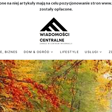
one na niej artykuły mają na celu pozycjonowanie stron www
zostały opłacone.
E, BIZNES
DOM & OGRÓD
LIFESTYLE
USŁUGI
Z