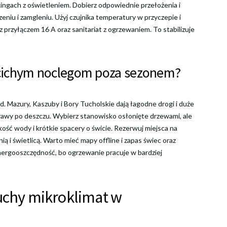
ingach z oświetleniem. Dobierz odpowiednie przełożenia i
niu i zamgleniu. Użyj czujnika temperatury w przyczepie i
przyłączem 16 A oraz sanitariat z ogrzewaniem. To stabilizuje
ją cichym noclegom poza sezonem?
azd. Mazury, Kaszuby i Bory Tucholskie dają łagodne drogi i duże
trawy po deszczu. Wybierz stanowisko osłonięte drzewami, ale
ość wody i krótkie spacery o świcie. Rezerwuj miejsca na
ią i świetlicą. Warto mieć mapy offline i zapas świec oraz
nergooszczędność, bo ogrzewanie pracuje w bardziej
suchy mikroklimat w