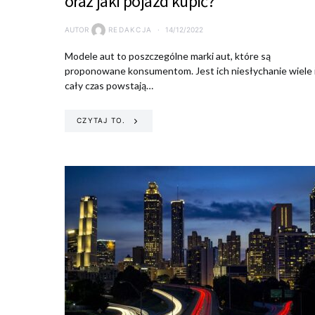
oraz jaki pojazd kupić?
AUTOR
REDAKCJA
14/12/2022
Modele aut to poszczególne marki aut, które są
proponowane konsumentom. Jest ich niesłychanie wiele 
cały czas powstają…
CZYTAJ TO.