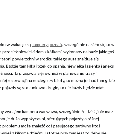
ynku w wakacje są
kampery poznań
, szczególnie nasiliło się to w
o przecież niewielki dom z kółkami, wykonany na bazie jakiegoś
eorii powierzchni w środku takiego auta znajduje się
 Będzie tam kilka łóżek do spania, niewielka łazienka i aneks
żności. Ta przejawia się również w planowaniu trasy i
niej rezerwacji na noclegi czy bilety, to można jechać tam gdzie
ie pojazdy są stosunkowo drogie, to nie każdy będzie miał
ny wynajem kampera warszawa, szczególnie że dzisiaj nie ma z
nuje dużo wypożyczalni, oferujących pojazdy o różnej
go problemu może znaleźć coś pasującego zarówno ktoś
nież z kilkoma dziećmi. Istotne przy tym jest to, żeby nie