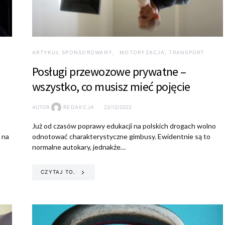
ARTYKUŁ SPONSOROWANY
MOTORYZACJA, TRANSPORT
Posługi przewozowe prywatne –
wszystko, co musisz mieć pojęcie
AUTOR
REDAKCJA
22/12/2022
Już od czasów poprawy edukacji na polskich drogach wolno
 na
odnotować charakterystyczne gimbusy. Ewidentnie są to
normalne autokary, jednakże…
CZYTAJ TO.