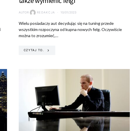
także wymienić felgi
AUTOR
REDAKCJA
10/01/2023
Wielu posiadaczy aut decydując się na tuning przede
i
wszystkim rozpoczyna od kupna nowych felg. Oczywiście
można to zrozumieć,…
CZYTAJ TO.