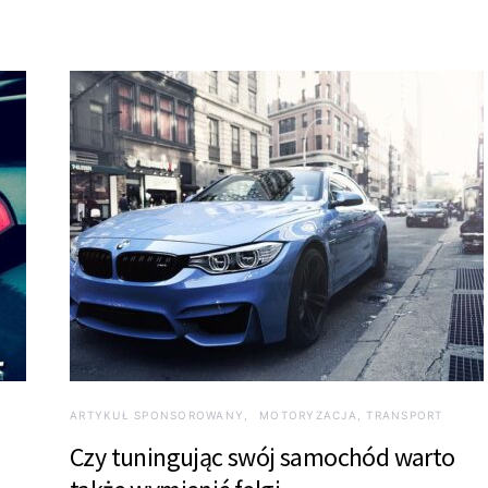
ARTYKUŁ SPONSOROWANY
MOTORYZACJA, TRANSPORT
Czy tuningując swój samochód warto