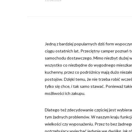
Jedną z bardziej popularnych dziś form wypocz
ciągu ostatnich lat. Przeciętny camper poznań t
samochodu dostawczego. Mimo niezbyt dużej w t
wszystko co niezbędne do wygodnego mieszkania.
kuchenny, przez co podróżnicy mają dużo niezale
postojów. Dzięki temu, że nie trzeba robić wcześ
tylko się chce, i tak samo stawać. Ponieważ tak
możliwości ich zakupu.
Dlatego też zdecydowanie częściej jest wybiera
tym żadnych problemów. W naszym kraju funkcjo
wielkości czy wyposażeniu. Przez to bez żadne
potrzebujący wyjechać jedynie we dwójkę, jak rów