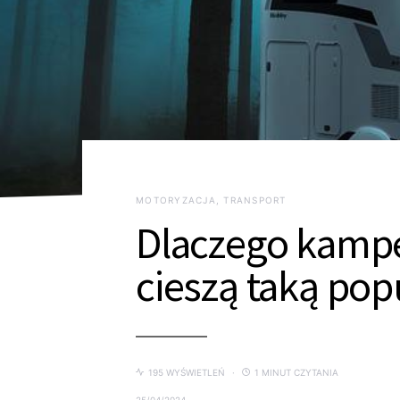
MOTORYZACJA, TRANSPORT
Dlaczego kampe
cieszą taką pop
195 WYŚWIETLEŃ
1 MINUT CZYTANIA
25/04/2024