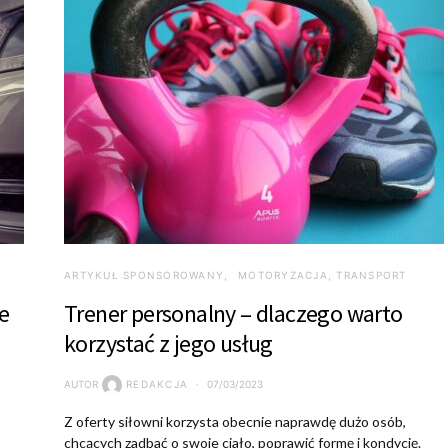
ARTYKUŁ SPONSOROWANY
MOTORYZACJA, TRANSPORT
e
Trener personalny – dlaczego warto
korzystać z jego usług
AUTOR
REDAKCJA
07/03/2023
Z oferty siłowni korzysta obecnie naprawdę dużo osób,
chcących zadbać o swoje ciało, poprawić formę i kondycję.