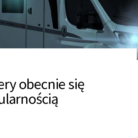
ry obecnie się
ularnością