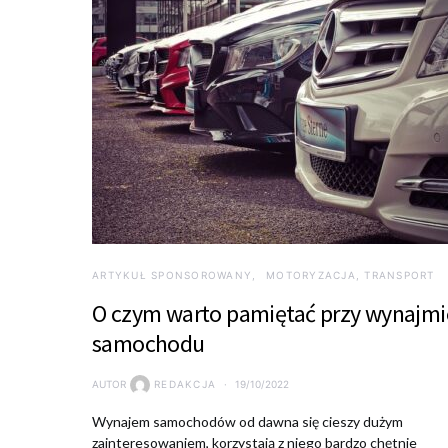
ARTYKUŁ SPONSOROWANY
MOTORYZACJA, TRANSPORT
O czym warto pamiętać przy wynajmi
samochodu
AUTOR
REDAKCJA
19/10/2022
Wynajem samochodów od dawna się cieszy dużym
zainteresowaniem, korzystają z niego bardzo chętnie