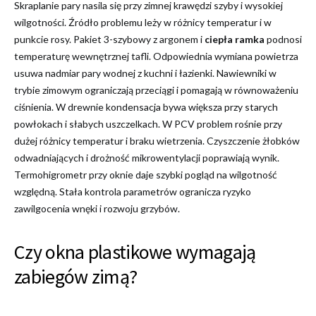
Skraplanie pary nasila się przy zimnej krawędzi szyby i wysokiej
wilgotności. Źródło problemu leży w różnicy temperatur i w
punkcie rosy. Pakiet 3-szybowy z argonem i
ciepła ramka
podnosi
temperaturę wewnętrznej tafli. Odpowiednia wymiana powietrza
usuwa nadmiar pary wodnej z kuchni i łazienki. Nawiewniki w
trybie zimowym ograniczają przeciągi i pomagają w równoważeniu
ciśnienia. W drewnie kondensacja bywa większa przy starych
powłokach i słabych uszczelkach. W PCV problem rośnie przy
dużej różnicy temperatur i braku wietrzenia. Czyszczenie żłobków
odwadniających i drożność mikrowentylacji poprawiają wynik.
Termohigrometr przy oknie daje szybki pogląd na wilgotność
względną. Stała kontrola parametrów ogranicza ryzyko
zawilgocenia wnęki i rozwoju grzybów.
Czy okna plastikowe wymagają
zabiegów zimą?