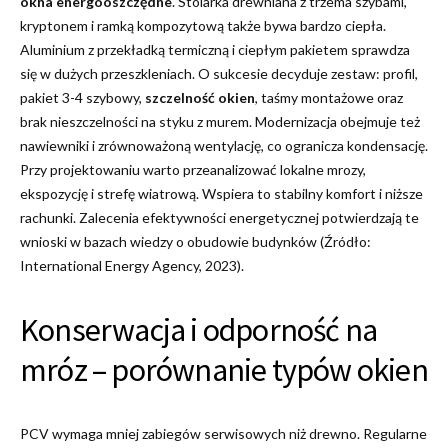
okna energooszczędne
. Stolarka drewniana z trzema szybami,
kryptonem i ramką kompozytową także bywa bardzo ciepła.
Aluminium z przekładką termiczną i ciepłym pakietem sprawdza
się w dużych przeszkleniach. O sukcesie decyduje zestaw: profil,
pakiet 3-4 szybowy,
szczelność okien
, taśmy montażowe oraz
brak nieszczelności na styku z murem. Modernizacja obejmuje też
nawiewniki i zrównoważoną wentylację, co ogranicza kondensację.
Przy projektowaniu warto przeanalizować lokalne mrozy,
ekspozycję i strefę wiatrową. Wspiera to stabilny komfort i niższe
rachunki. Zalecenia efektywności energetycznej potwierdzają te
wnioski w bazach wiedzy o obudowie budynków (Źródło:
International Energy Agency, 2023).
Konserwacja i odporność na
mróz – porównanie typów okien
PCV wymaga mniej zabiegów serwisowych niż drewno. Regularne