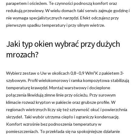
parapetem i ościeżem. Te czynności podnoszą komfort oraz
redukują przewiewy. W wielu domach taki serwis zajmuje godzinę i
nie wymaga specjalistycznych narzędzi. Efekt odczujesz przy
pierwszym spadku temperatury i przy silnym wietrze.
Jaki typ okien wybrać przy dużych
mrozach?
Wybierz zestaw o Uw w okolicach 0,8–0,9 W/m²K z pakietem 3-
szybowym. Profil wielokomorowy i ramka kompozytowa stabilizują
temperaturę krawędzi. Montaż warstwowy i docieplone
połączenia likwidują zimne linie przy ościeżu. Przy surowym
klimacie rozważ krypton w pakiecie oraz grubsze profile. W
regionach wietrznych liczy się też sztywność okuć i powierzchnia
skrzydeł. Taki wybór utrzyma ciepło i ograniczy kondensację.
Komfort wzrośnie bez podnoszenia temperatury w
pomieszczeniach. To przekłada się na spokojniejsze działanie