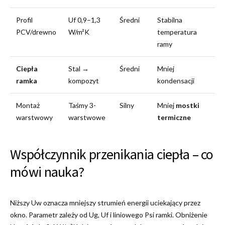
Profil
Uf 0,9–1,3
Średni
Stabilna
PCV/drewno
W/m²K
temperatura
ramy
Ciepła
Stal →
Średni
Mniej
ramka
kompozyt
kondensacji
Montaż
Taśmy 3-
Silny
Mniej
mostki
warstwowy
warstwowe
termiczne
Współczynnik przenikania ciepła – co
mówi nauka?
Niższy Uw oznacza mniejszy strumień energii uciekający przez
okno. Parametr zależy od Ug, Uf i liniowego Psi ramki. Obniżenie