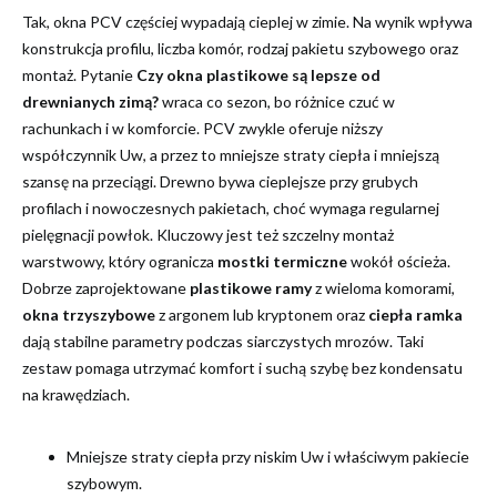
Tak, okna PCV częściej wypadają cieplej w zimie. Na wynik wpływa
konstrukcja profilu, liczba komór, rodzaj pakietu szybowego oraz
montaż. Pytanie
Czy okna plastikowe są lepsze od
drewnianych zimą?
wraca co sezon, bo różnice czuć w
rachunkach i w komforcie. PCV zwykle oferuje niższy
współczynnik Uw, a przez to mniejsze straty ciepła i mniejszą
szansę na przeciągi. Drewno bywa cieplejsze przy grubych
profilach i nowoczesnych pakietach, choć wymaga regularnej
pielęgnacji powłok. Kluczowy jest też szczelny montaż
warstwowy, który ogranicza
mostki termiczne
wokół ościeża.
Dobrze zaprojektowane
plastikowe ramy
z wieloma komorami,
okna trzyszybowe
z argonem lub kryptonem oraz
ciepła ramka
dają stabilne parametry podczas siarczystych mrozów. Taki
zestaw pomaga utrzymać komfort i suchą szybę bez kondensatu
na krawędziach.
Mniejsze straty ciepła przy niskim Uw i właściwym pakiecie
szybowym.