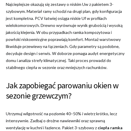
Najcieplejsze okazują się zestawy o niskim Uw z pakietem 3-
szybowym. Materiał ramy schodzi na drugi plan, gdy konfiguracja
jest kompletna. PCV łatwiej osiąga niskie Uf w profilach
wielokomorowych. Drewno wyrównuje wynik grubością i wysoką
jakością klejenia. W obu przypadkach ramka kompozytowa i
powłoki niskoemisyjne poprawiają komfort. Montaż warstwowy
likwiduje przewiewy na łączeniach. Gdy parametry są podobne,
decyduje design i serwis. W doborze pomaga audyt energetyczny
domu i analiza strefy klimatycznej. Taki proces prowadzi do
stabilnego ciepła w sezonie oraz mniejszych rachunków.
Jak zapobiegać parowaniu okien w
sezonie grzewczym?
Utrzymuj wilgotność na poziomie 40–50% i wietrz krótko, lecz
intensywnie. Zadbaj o drożne nawiewniki oraz sprawną
wentylację w kuchni i łazience. Pakiet 3-szybowy z
ciepła ramka