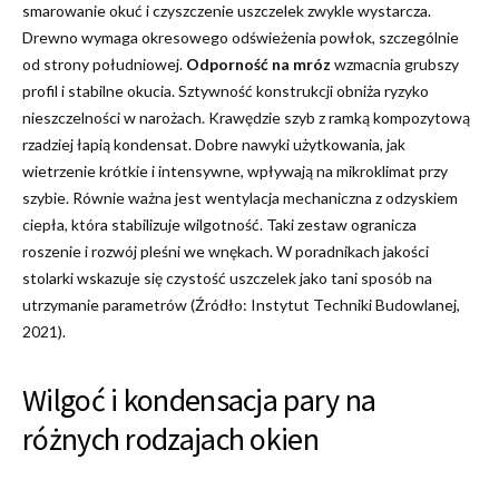
smarowanie okuć i czyszczenie uszczelek zwykle wystarcza.
Drewno wymaga okresowego odświeżenia powłok, szczególnie
od strony południowej.
Odporność na mróz
wzmacnia grubszy
profil i stabilne okucia. Sztywność konstrukcji obniża ryzyko
nieszczelności w narożach. Krawędzie szyb z ramką kompozytową
rzadziej łapią kondensat. Dobre nawyki użytkowania, jak
wietrzenie krótkie i intensywne, wpływają na mikroklimat przy
szybie. Równie ważna jest wentylacja mechaniczna z odzyskiem
ciepła, która stabilizuje wilgotność. Taki zestaw ogranicza
roszenie i rozwój pleśni we wnękach. W poradnikach jakości
stolarki wskazuje się czystość uszczelek jako tani sposób na
utrzymanie parametrów (Źródło: Instytut Techniki Budowlanej,
2021).
Wilgoć i kondensacja pary na
różnych rodzajach okien