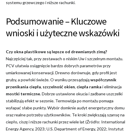
systemu grzewczego i niższe rachunki.
Podsumowanie – Kluczowe
wnioski i użyteczne wskazówki
Czy okna plastikowe są lepsze od drewnianych zimą?
Najczęściej tak, przy zestawach o niskim Uw i szczelnym montażu.
PCV ułatwia osiągnięcie bardzo dobrych parametrów przy
umiarkowanej konserwacji. Drewno dorównuje, gdy profil jest
gruby, a powłoki świeże. O wyniku przesądzają
współczynnik
przenikania ciepła
,
szczelność okien
,
ciepła ramka
i eliminacja
mostki termiczne
. Dobrze ustawione okucia i zadbane uszczelki
stabilizują efekt w sezonie. Termowizja po montażu pomaga
wyłapać słabe punkty. Wybór domknie audyt energetyczny domu
oraz realne potrzeby użytkowników. Te kroki zwiększają szansę na
ciepło, ciszę i niższe rachunki przez wiele lat (Źródło: International
Energy Agency, 2023; U.S. Department of Energy, 2022; Instytut