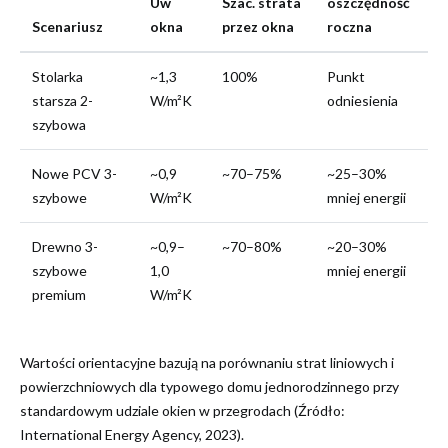
Uw
Szac. strata
oszczędność
Scenariusz
okna
przez okna
roczna
Stolarka
~1,3
100%
Punkt
starsza 2-
W/m²K
odniesienia
szybowa
Nowe PCV 3-
~0,9
~70–75%
~25–30%
szybowe
W/m²K
mniej energii
Drewno 3-
~0,9–
~70–80%
~20–30%
szybowe
1,0
mniej energii
premium
W/m²K
Wartości orientacyjne bazują na porównaniu strat liniowych i
powierzchniowych dla typowego domu jednorodzinnego przy
standardowym udziale okien w przegrodach (Źródło:
International Energy Agency, 2023).