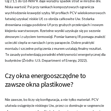
Ug z 1,1 do 0,6 W/m²K daje wyraźny spadek strat w mroźne dni.
Niska wartość Psi przy ramkach kompozytowych ogranicza
wychłodzenie krawędzi szyby. W profilach PCV wielokomorowych
łatwiej uzyskać niskie Uf, co obniża całkowite Uw. Stolarka
drewniana osiąga podobne Uf przy grubych przekrojach i nowym
klejeniu warstwowym. Rzetelne wyniki uzyskuje się po sezonie
zimowym i z użyciem termowizji. Pomiar kamerą IR pomaga znaleźć
ucieczki ciepła w narożach i przy parapecie. Dobre praktyki
montażu i szczelne połączenia z murem ustalają finalny rezultat.
Te zasady potwierdzają poradniki efektywności energetycznej dla
budynków (Źródło: U.S. Department of Energy, 2022).
Czy okna energooszczędne to
zawsze okna plastikowe?
Nie zawsze, bo liczy się konfiguracja, a nie tylko materiał. PCV
ułatwia osiągnięcie niskiego Uw, przez co dominuje w segmencie