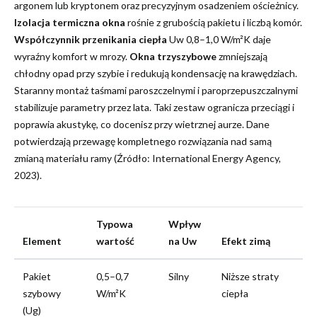
argonem lub kryptonem oraz precyzyjnym osadzeniem ościeżnicy.
Izolacja termiczna okna
rośnie z grubością pakietu i liczbą komór.
Współczynnik przenikania ciepła
Uw 0,8–1,0 W/m²K daje
wyraźny komfort w mrozy.
Okna trzyszybowe
zmniejszają
chłodny opad przy szybie i redukują kondensację na krawędziach.
Staranny montaż taśmami paroszczelnymi i paroprzepuszczalnymi
stabilizuje parametry przez lata. Taki zestaw ogranicza przeciągi i
poprawia akustykę, co docenisz przy wietrznej aurze. Dane
potwierdzają przewagę kompletnego rozwiązania nad samą
zmianą materiału ramy (Źródło: International Energy Agency,
2023).
Typowa
Wpływ
Element
wartość
na Uw
Efekt zimą
Pakiet
0,5–0,7
Silny
Niższe straty
szybowy
W/m²K
ciepła
(Ug)