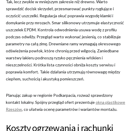
Tak, lecz zwykle w mniejszym zakresie niż drewno. Warto
sprawdzić docisk skrzydeł, przesmarować punkty ryglujące i
oczyścić uszczelki. Regulacja okuć poprawia wygodę klamki i
domykanie przy mrozach. Smar silikonowy utrzymuje elastyczność
uszczelek EPDM. Kontrola odwodnienia usuwa wodę z profilu
podczas odwilży. Przegląd warto wykonać jesienią, co stabilizuje
parametry na całą zimę. Drewniane ramy wymagają okresowego
odświeżenia powłok, które chronią przed wilgocią. Zaniedbane
warstwy lakieru podnoszą ryzyko pęcznienia włókien i
nieszczelności. Krótka lista czynności obniża koszty serwisu i
poprawia komfort. Takie działania utrzymują równowagę między
ciepłem, suchością i akustyką pomieszczeń.
Planując zakup w regionie Podkarpacia, rozważ sprawdzony
kontakt lokalny. Spójny przegląd ofert prezentuje
okna plastikowe
Rzeszów
, co ułatwia ocenę parametrów i wariantów montażu.
Koszty ogrzewania i rachunki