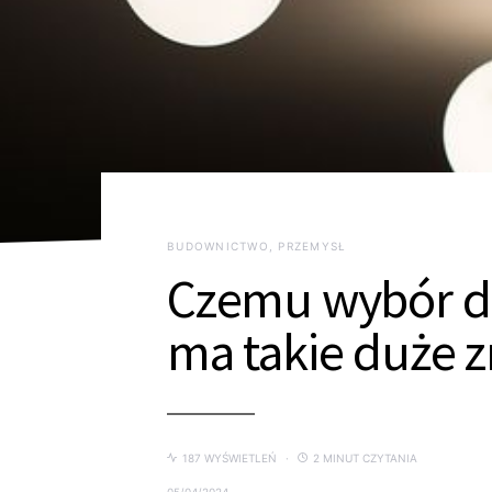
BUDOWNICTWO, PRZEMYSŁ
Czemu wybór d
ma takie duże 
187 WYŚWIETLEŃ
2 MINUT CZYTANIA
05/04/2024