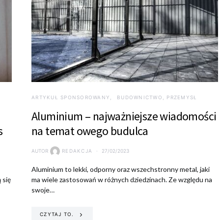
ARTYKUŁ SPONSOROWANY
BUDOWNICTWO, PRZEMYSŁ
Aluminium – najważniejsze wiadomości
s
na temat owego budulca
AUTOR
REDAKCJA
27/02/2023
Aluminium to lekki, odporny oraz wszechstronny metal, jaki
 się
ma wiele zastosowań w różnych dziedzinach. Ze względu na
swoje…
CZYTAJ TO.