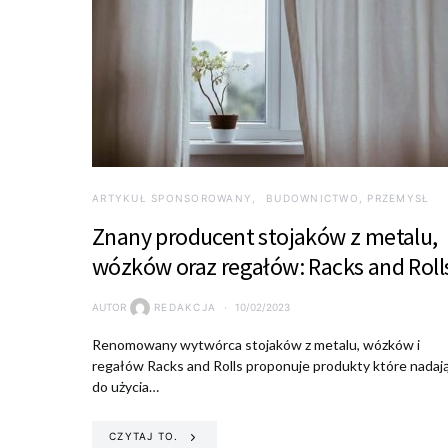
ARTYKUŁ SPONSOROWANY
BUDOWNICTWO, PRZEMYSŁ
Znany producent stojaków z metalu,
wózków oraz regałów: Racks and Roll
AUTOR
REDAKCJA
10/02/2023
Renomowany wytwórca stojaków z metalu, wózków i
regałów Racks and Rolls proponuje produkty które nadają
do użycia…
CZYTAJ TO.