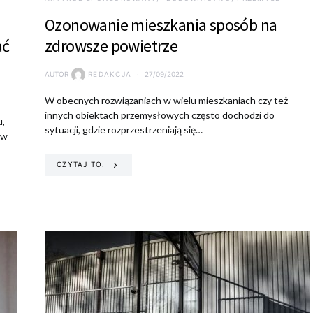
Ozonowanie mieszkania sposób na
ać
zdrowsze powietrze
AUTOR
REDAKCJA
27/09/2022
W obecnych rozwiązaniach w wielu mieszkaniach czy też
innych obiektach przemysłowych często dochodzi do
u,
sytuacji, gdzie rozprzestrzeniają się…
ów
CZYTAJ TO.