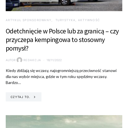
ARTYKUŁ SPONSOROWANY
TURYSTYKA, AKTYWNOŚĆ
Odetchnięcie w Polsce lub za granicą – czy
przyczepa kempingowa to stosowny
pomysł?
AUTOR
REDAKCJA
18/11/2022
Kiedy zbliżają się wczasy, najogromniejszą przeciwność stanowi
dla nas wybór miejsca, gdzie w tym roku spędzimy wczasy.
Bardzo…
CZYTAJ TO.