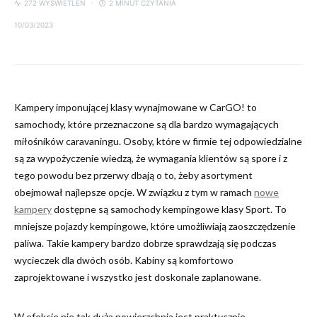
272 WYŚWIETLEŃ
2 MINUT CZYTANIA
10/03/2023
Kampery imponującej klasy wynajmowane w CarGO! to
samochody, które przeznaczone są dla bardzo wymagających
miłośników caravaningu. Osoby, które w firmie tej odpowiedzialne
są za wypożyczenie wiedzą, że wymagania klientów są spore i z
tego powodu bez przerwy dbają o to, żeby asortyment
obejmował najlepsze opcje. W związku z tym w ramach
nowe
kampery
dostępne są samochody kempingowe klasy Sport. To
mniejsze pojazdy kempingowe, które umożliwiają zaoszczędzenie
paliwa. Takie kampery bardzo dobrze sprawdzają się podczas
wycieczek dla dwóch osób. Kabiny są komfortowo
zaprojektowane i wszystko jest doskonale zaplanowane.
W efekcie nie tak duża powierzchnia jest praktycznie