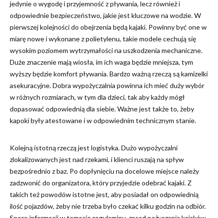
jedynie o wygodę i przyjemność z pływania, lecz również i
odpowiednie bezpieczeństwo, jakie jest kluczowe na wodzie. W
pierwszej kolejności do obejrzenia będą kajaki. Powinny być one w
miarę nowe i wykonane z polietylenu, takie modele cechują się
wysokim poziomem wytrzymałości na uszkodzenia mechaniczne.
Duże znaczenie mają wiosła, im ich waga będzie mniejsza, tym
wyższy będzie komfort pływania. Bardzo ważną rzeczą są kamizelki
asekuracyjne. Dobra wypożyczalnia powinna ich mieć duży wybór
w różnych rozmiarach, w tym dla dzieci, tak aby każdy mógł
dopasować odpowiednią dla siebie. Ważne jest także to, żeby
kapoki były atestowane i w odpowiednim technicznym stanie.
Kolejną istotną rzeczą jest logistyka. Dużo wypożyczalni
zlokalizowanych jest nad rzekami, i klienci ruszają na spływ
bezpośrednio z baz. Po dopłynięciu na docelowe miejsce należy
zadzwonić do organizatora, który przyjedzie odebrać kajaki. Z
takich też powodów istotne jest, aby posiadał on odpowiednią
ilość pojazdów, żeby nie trzeba było czekać kilku godzin na odbiór.
Sporo informacji w temacie regulaminu, zasad pożyczania kajaków