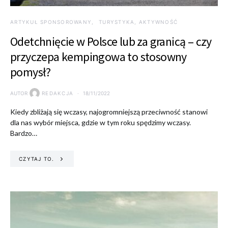
ARTYKUŁ SPONSOROWANY
TURYSTYKA, AKTYWNOŚĆ
Odetchnięcie w Polsce lub za granicą – czy
przyczepa kempingowa to stosowny
pomysł?
AUTOR
REDAKCJA
18/11/2022
Kiedy zbliżają się wczasy, najogromniejszą przeciwność stanowi
dla nas wybór miejsca, gdzie w tym roku spędzimy wczasy.
Bardzo…
CZYTAJ TO.