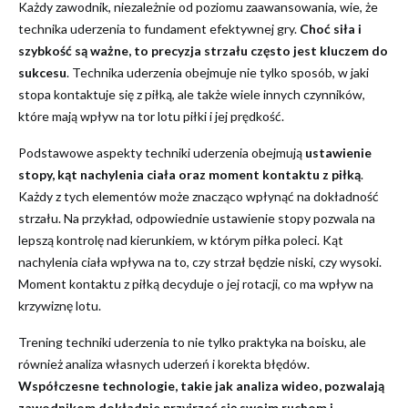
Każdy zawodnik, niezależnie od poziomu zaawansowania, wie, że
technika uderzenia to fundament efektywnej gry.
Choć siła i
szybkość są ważne, to precyzja strzału często jest kluczem do
sukcesu
. Technika uderzenia obejmuje nie tylko sposób, w jaki
stopa kontaktuje się z piłką, ale także wiele innych czynników,
które mają wpływ na tor lotu piłki i jej prędkość.
Podstawowe aspekty techniki uderzenia obejmują
ustawienie
stopy, kąt nachylenia ciała oraz moment kontaktu z piłką
.
Każdy z tych elementów może znacząco wpłynąć na dokładność
strzału. Na przykład, odpowiednie ustawienie stopy pozwala na
lepszą kontrolę nad kierunkiem, w którym piłka poleci. Kąt
nachylenia ciała wpływa na to, czy strzał będzie niski, czy wysoki.
Moment kontaktu z piłką decyduje o jej rotacji, co ma wpływ na
krzywiznę lotu.
Trening techniki uderzenia to nie tylko praktyka na boisku, ale
również analiza własnych uderzeń i korekta błędów.
Współczesne technologie, takie jak analiza wideo, pozwalają
zawodnikom dokładnie przyjrzeć się swoim ruchom i