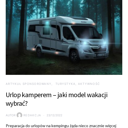
ARTYKUŁ SPONSOROWANY
TURYSTYKA, AKTYWNOŚĆ
Urlop kamperem – jaki model wakacji
wybrać?
AUTOR
REDAKCJA
23/12/2022
Preparacja do urlopów na kempingu żąda nieco znacznie więcej