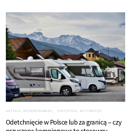
ARTYKUŁ SPONSOROWANY
TURYSTYKA, AKTYWNOŚĆ
Odetchnięcie w Polsce lub za granicą – czy
przyczepa kempingowa to stosowny