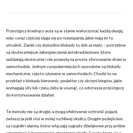
Przestępcy kradnący auta są w stanie wykorzystać każdą okazję,
więc coraz częściej sięga się po rozwiązania, jakie mają im to
utrudnić. Zamki czy domyślne blokady to dziś za mało – potrzebne
są skuteczniejsze zabezpieczenia antykradzieżowe, które
zadziałają skutecznie i nie pozwolą na proste sforsowanie drzwi w
samochodzie. Jednym z popularniejszych sposobów są blokady
mechaniczne, często używane w samochodach. Chodzi tu na
przykład o blokady kierownic, pedałów czy skrzyni biegów, jakie
wymagają siły lub czasu żeby je usunąć, co odstrasza przestępcę
do kontynuowania działań.
Te metody nie są drogie, a mogą efektywnie ochronić pojazd,
zwłaszcza jeśli stoi w mniej ruchliwej okolicy. Drugim podejściem
są czujniki i alarmy, które włączają sygnały dźwiękowe przy próbie
wtargnięcia lub naruszenia chronionej strefy. Często łączą się z