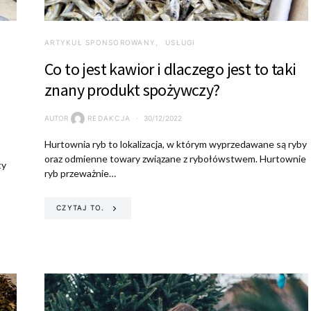
ARTYKUŁ SPONSOROWANY
USŁUGI
Co to jest kawior i dlaczego jest to taki
znany produkt spożywczy?
AUTOR
REDAKCJA
30/12/2022
Hurtownia ryb to lokalizacja, w którym wyprzedawane są ryby
oraz odmienne towary związane z rybołówstwem. Hurtownie
ty
ryb przeważnie…
CZYTAJ TO.