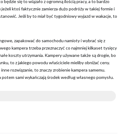
ędzie się to wiązało z ogromną ilością pracy, a to bardzo
żeli ktoś faktycznie zamierza dużo podróży w takiej formie i
tanowić. Jeśli by to miał być tygodniowy wyjazd w wakacje, to
ingowe, zapakować do samochodu namioty i wybrać się z
owego kampera trzeba przeznaczyć co najmniej kilkaset tysięcy
małe koszty utrzymania. Kampery używane także są drogie, bo
nku, to z jakiego powodu właściciele mieliby obniżać ceny.
 inne rozwiązanie, to znaczy zrobienie kampera samemu.
 a potem sami wykańczają środek według własnego pomysłu.