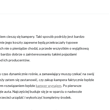
em cieszą się kampery. Taki sposób podróży jest bardzo
znie jego koszty zapewne będą przekraczały typowe
ch nie o pieniądze chodzi, a przede wszystkim o wyjątkową
 bardzo dobrze o zainteresowaniu takimi pojazdami
od ich producentów.
 czas dynamicznie rośnie, a zamawiający muszą czekać na swój
ży zatem się zastanowić, czy zakup kampera faktycznie będzie
szym rozwiązaniem będzie
kamper wynajem
. Po pierwsze
e auta. Najczęściej buduje się je w oparciu o nadwozie
rzecież urządzić i wykończyć kompletny środek.