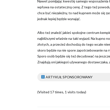
Nawet pomijając kwestię samego wyposażenia to b
wpływa na ostateczną cenę. Z tego też powodu je
chce być niezależny, to nad kupnem może się zas
jednak lepiej będzie wynająć.
Albo też znaleźć jakieś spokojne centrum kemp
najbliższymi właśnie na taki wyjazd. Na kupno n
złotych, a przecież dochodzą do tego wcale nie
skoro będzie na nie spore zapotrzebowanie na ry
Sporo osób będzie się też decydować na jeszcze
Znajdują oni jakiegoś używanego dostawczaka,
ARTYKUŁ SPONSOROWANY
(Visited 17 times, 1 visits today)