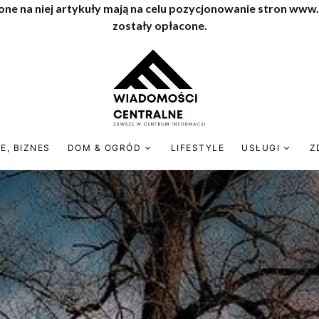
one na niej artykuły mają na celu pozycjonowanie stron www
zostały opłacone.
E, BIZNES
DOM & OGRÓD
LIFESTYLE
USŁUGI
Z