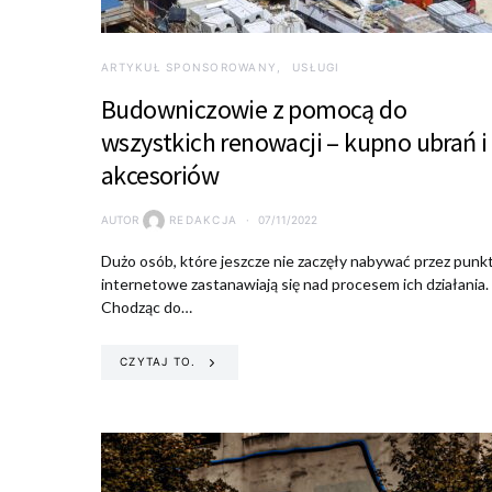
ARTYKUŁ SPONSOROWANY
USŁUGI
Budowniczowie z pomocą do
wszystkich renowacji – kupno ubrań i
akcesoriów
AUTOR
REDAKCJA
07/11/2022
Dużo osób, które jeszcze nie zaczęły nabywać przez punk
internetowe zastanawiają się nad procesem ich działania.
Chodząc do…
CZYTAJ TO.