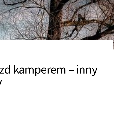
azd kamperem – inny
y