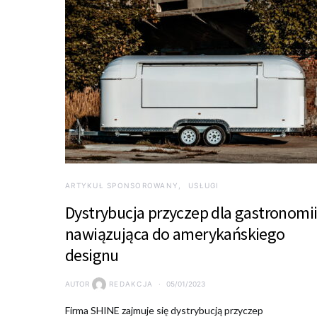
ARTYKUŁ SPONSOROWANY
USŁUGI
Dystrybucja przyczep dla gastronomi
nawiązująca do amerykańskiego
designu
AUTOR
REDAKCJA
05/01/2023
Firma SHINE zajmuje się dystrybucją przyczep