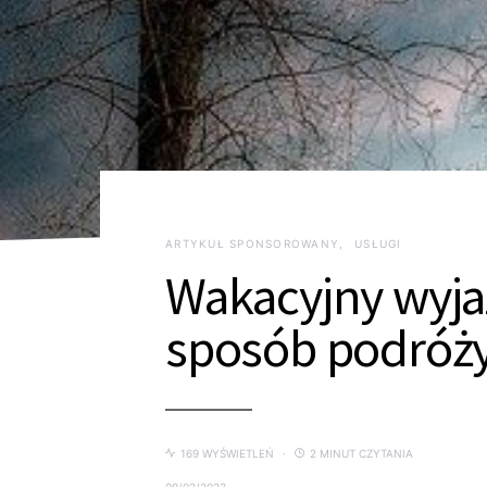
ARTYKUŁ SPONSOROWANY
USŁUGI
Wakacyjny wyj
sposób podróż
169 WYŚWIETLEŃ
2 MINUT CZYTANIA
09/02/2023