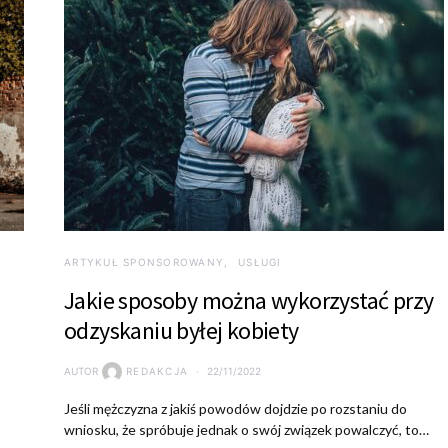
ARTYKUŁ SPONSOROWANY
USŁUGI
i
Jakie sposoby można wykorzystać przy
odzyskaniu byłej kobiety
AUTOR
REDAKCJA
22/11/2022
Jeśli mężczyzna z jakiś powodów dojdzie po rozstaniu do
wniosku, że spróbuje jednak o swój związek powalczyć, to…