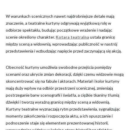
W warunkach scenicznych nawet najdrobniejsze detale mają
znaczenie, a teatralne kurtyny odgrywają wyjątkową rolę w
odbiorze spektaklu, budując początkowe wrażenie i nadając
scenie określony charakter.
Kotara teatralna
ustala granicę
między sceną a widownią, wprowadzając publiczność w nastrój
przedstawienia i wzbudzając napięcie przed zaczynającą się akcją.
Obecność kurtyny umożliwia swobodne przejścia pomiędzy
scenami oraz ukrycie zmian dekoracji, dzięki czemu widzowie mogą
skoncentrować się na fabule i aktorach. Materiał i kolor kurtyny
mają duży wpływ na odbiór przestrzeni scenicznej, zmieniają
postrzeganie barw scenografii i światła, a ciężkie tkaniny tłumią
dźwięki i tworzą wyraźną granicę między sceną a widownią.
Kurtyny teatralne wyznaczają rytm przedstawienia, sygnalizując
momenty zakończenia i rozpoczęcia aktu, a ich opuszczanie i
podnoszenie staje się elementem prezentowanej historii,
wprowadzając widzów w kolejne etapy historii bez efektów