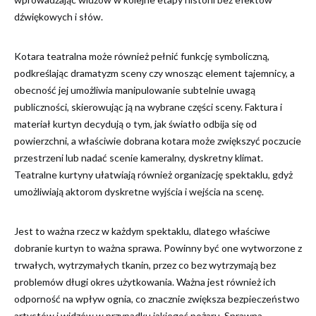
dźwiękowych i słów.
Kotara teatralna może również pełnić funkcję symboliczną,
podkreślając dramatyzm sceny czy wnosząc element tajemnicy, a
obecność jej umożliwia manipulowanie subtelnie uwagą
publiczności, skierowując ją na wybrane części sceny. Faktura i
materiał kurtyn decydują o tym, jak światło odbija się od
powierzchni, a właściwie dobrana kotara może zwiększyć poczucie
przestrzeni lub nadać scenie kameralny, dyskretny klimat.
Teatralne kurtyny ułatwiają również organizację spektaklu, gdyż
umożliwiają aktorom dyskretne wyjścia i wejścia na scenę.
Jest to ważna rzecz w każdym spektaklu, dlatego właściwe
dobranie kurtyn to ważna sprawa. Powinny być one wytworzone z
trwałych, wytrzymałych tkanin, przez co bez wytrzymają bez
problemów długi okres użytkowania. Ważna jest również ich
odporność na wpływ ognia, co znacznie zwiększa bezpieczeństwo
artystów i widzów w przypadku jakiegoś pożaru. Sprawna