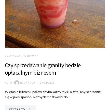
EDUKACJA, ROZRYWKA
Czy sprzedawanie granity będzie
opłacalnym biznesem
AUTOR
REDAKCJA
27/04/2023
W czasie letnich upałów chyba każdy myśli o tym, aby schłodzić
się w jakiś sposób. Różnych możliwości do…
CZYTAJ TO.