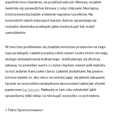
zupełnie inny charakter, na przykład wieczór filmowy, na jakim
świetnie się sprawdzi bar kinowy z colą i chipsami. Następną
istotną kwestią będzie zrobienie napojów i posiłków. Na
wszystkich takich imprezach bardzo dobrze sprawdzają się
rozmaite domówka przekąski, jakie można kupić lub zrobić
samodzielnie.
W sieci bez problemów się znajdzie mnóstwo przepisów na tego
typu przekąski, z jakimi poradzą sobie nawet osoby które nie mają
dużego doświadczenia kulinarnego. Jeżeli planuje się dłuższą
zabawę, to pomyśleć warto o czymś ciepłym, nawet jeśli miałoby
to być jedynie francuskie ciasto z jakimiś dodatkami. Na pewno
istotne będzie to, aby nieco wcześniej zająć się jakimiś zakupami,
łącznie ze wszystkimi niezbędnymi akcesoriami takimi jak słomki
papierowe
bar kinowy
. Najlepiej w tym celu odwiedzić jakiś
sprawdzony żelki sklep i w nim kupić wszystko co potrzebne.
+Tekst Sponsorowany+