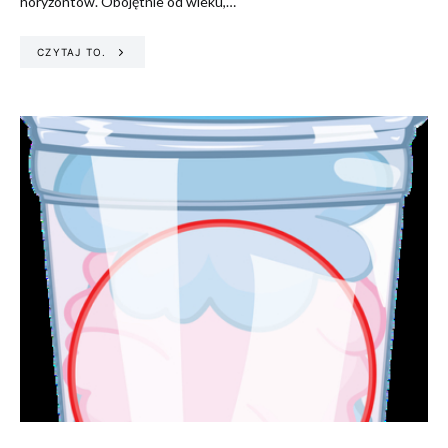
horyzontów. Obojętnie od wieku,…
CZYTAJ TO.