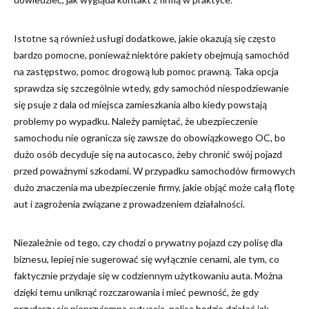
Istotne są również usługi dodatkowe, jakie okazują się często
bardzo pomocne, ponieważ niektóre pakiety obejmują samochód
na zastępstwo, pomoc drogową lub pomoc prawną. Taka opcja
sprawdza się szczególnie wtedy, gdy samochód niespodziewanie
się psuje z dala od miejsca zamieszkania albo kiedy powstają
problemy po wypadku. Należy pamiętać, że ubezpieczenie
samochodu nie ogranicza się zawsze do obowiązkowego OC, bo
dużo osób decyduje się na autocasco, żeby chronić swój pojazd
przed poważnymi szkodami. W przypadku samochodów firmowych
dużo znaczenia ma ubezpieczenie firmy, jakie objąć może całą flotę
aut i zagrożenia związane z prowadzeniem działalności.
Niezależnie od tego, czy chodzi o prywatny pojazd czy polisę dla
biznesu, lepiej nie sugerować się wyłącznie cenami, ale tym, co
faktycznie przydaje się w codziennym użytkowaniu auta. Można
dzięki temu uniknąć rozczarowania i mieć pewność, że gdy
przydarzy się nieprzyjemna sytuacja, polisa będzie działać jak