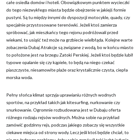
całe osiedla domów i hoteli. Obowiązkowym punktem wycieczki
do tego niezwykłego miasta będzie obejrzenie w jakiejś formie
pustyni. Są tu między innymi do dyspozycji motocykle, quady, czy
specjalnie przystosowane terenówki. Jeżeli ktoś zamierza
spróbować, jak mieszkańcy tego rejonu podróżowali przed
wiekami, to usiąść też może na grzbiecie wielbłąda. Kolejne warte
zobaczenia Dubaj Atrakcje są związane z wodą, bo w końcu miasto
to położone jest na brzegu Zatoki Perskiej. Jeżeli ktoś będzie lubił
typowe opalanie się czy kąpiele, to będą na niego czekać
piaszczyste, niesamowite plaże oraz krystalicznie czysta, ciepła
morska woda.
Pełny słońca klimat sprzyja uprawianiu różnych wodnych
sportów, na przykład takich jak kitesurfing, nurkowanie czy
snurkowanie. Ogromnie rozbudowana jest w Dubaju oferta
różnego rodzaju rejsów wodnych. Można sobie na przykład
zamówić godzinny rejs, podczas jakiego zobaczy się wszystkie
ciekawe miejsca od strony wody. Lecz jeśli ktoś będzie chciał, to
nie ma żadnego problemu, żeby sobie zamówił taki jacht jedynie