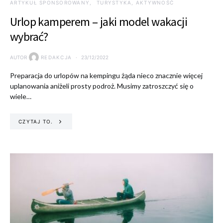
ARTYKUŁ SPONSOROWANY
TURYSTYKA, AKTYWNOŚĆ
Urlop kamperem – jaki model wakacji
wybrać?
AUTOR
REDAKCJA
23/12/2022
Preparacja do urlopów na kempingu żąda nieco znacznie więcej
uplanowania aniżeli prosty podroż. Musimy zatroszczyć się o
wiele…
CZYTAJ TO.