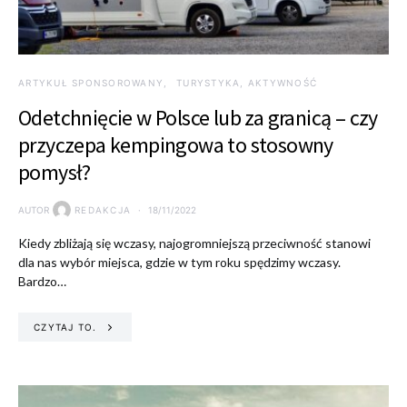
ARTYKUŁ SPONSOROWANY
TURYSTYKA, AKTYWNOŚĆ
Odetchnięcie w Polsce lub za granicą – czy
przyczepa kempingowa to stosowny
pomysł?
AUTOR
REDAKCJA
18/11/2022
Kiedy zbliżają się wczasy, najogromniejszą przeciwność stanowi
dla nas wybór miejsca, gdzie w tym roku spędzimy wczasy.
Bardzo…
CZYTAJ TO.