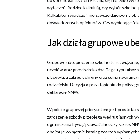
do góry nogami. Oferty różnią się nie tylko wysok
wyłączeń. Rodzice kalkulują, czy wybór szkolnej 
Kalkulator świadczeń nie zawsze daje pełny obr
doświadczonych opiekunów. Czy wybierając “dla
Jak działa grupowe ube
Grupowe ubezpieczenie szkolne to rozwiązanie, 
uczniów oraz przedszkolaków. Tego typu
ubezp
placówki, a zakres ochrony oraz suma gwarancyjn
rodzicielski. Decyzja o przystąpieniu do polisy 
deklaracje NNW.
W polisie grupowej priorytetem jest prostota: 
zgłoszenie szkody przebiega według jasnych wy
ograniczenia bywają zauważalne. Czy zakres N
obejmuje wyłącznie katalog zdarzeń wpisanych 