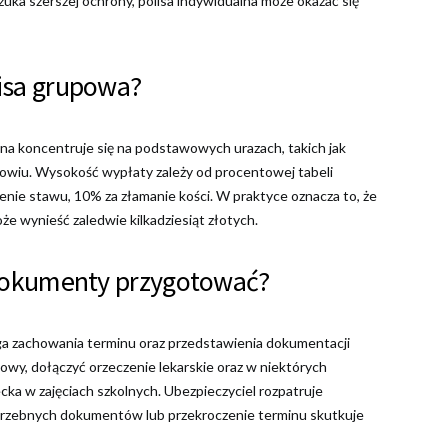
 szuka szerszej ochrony, polisa indywidualna może okazać się
lisa grupowa?
na koncentruje się na podstawowych urazach, takich jak
drowiu. Wysokość wypłaty zależy od procentowej tabeli
nie stawu, 10% za złamanie kości. W praktyce oznacza to, że
że wynieść zaledwie kilkadziesiąt złotych.
e dokumenty przygotować?
aga zachowania terminu oraz przedstawienia dokumentacji
owy, dołączyć orzeczenie lekarskie oraz w niektórych
ka w zajęciach szkolnych. Ubezpieczyciel rozpatruje
potrzebnych dokumentów lub przekroczenie terminu skutkuje