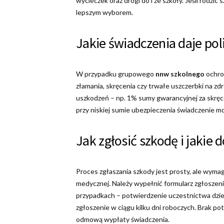
wycieczek oraz drogi do i ze szkoły. Jeśli rodzic
lepszym wyborem.
Jakie świadczenia daje po
W przypadku grupowego
nnw szkolnego
ochro
złamania, skręcenia czy trwałe uszczerbki na z
uszkodzeń – np. 1% sumy gwarancyjnej za skręce
przy niskiej sumie ubezpieczenia świadczenie mo
Jak zgłosić szkodę i jaki
Proces zgłaszania szkody jest prosty, ale wym
medycznej. Należy wypełnić formularz zgłoszeni
przypadkach – potwierdzenie uczestnictwa dziec
zgłoszenie w ciągu kilku dni roboczych. Brak 
odmową wypłaty świadczenia.