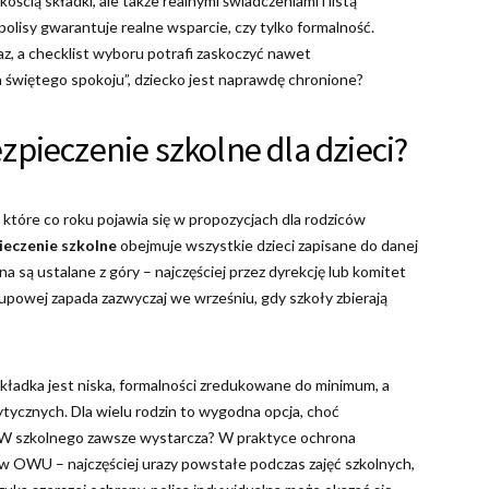
ością składki, ale także realnymi świadczeniami i listą
polisy gwarantuje realne wsparcie, czy tylko formalność.
az, a checklist wyboru potrafi zaskoczyć nawet
 świętego spokoju”, dziecko jest naprawdę chronione?
zpieczenie szkolne dla dzieci?
które co roku pojawia się w propozycjach dla rodziców
ieczenie szkolne
obejmuje wszystkie dzieci zapisane do danej
a są ustalane z góry – najczęściej przez dyrekcję lub komitet
grupowej zapada zazwyczaj we wrześniu, gdy szkoły zbierają
składka jest niska, formalności zredukowane do minimum, a
tycznych. Dla wielu rodzin to wygodna opcja, choć
NW szkolnego zawsze wystarcza? W praktyce ochrona
w OWU – najczęściej urazy powstałe podczas zajęć szkolnych,