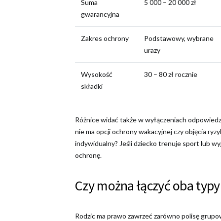
Suma
5 000 – 20 000 zł
gwarancyjna
Zakres ochrony
Podstawowy, wybrane
urazy
Wysokość
30 – 80 zł rocznie
składki
Różnice widać także w wyłączeniach odpowiedzi
nie ma opcji ochrony wakacyjnej czy objęcia ry
indywidualny? Jeśli dziecko trenuje sport lub wy
ochronę.
Czy można łączyć oba typy 
Rodzic ma prawo zawrzeć zarówno polisę grupową