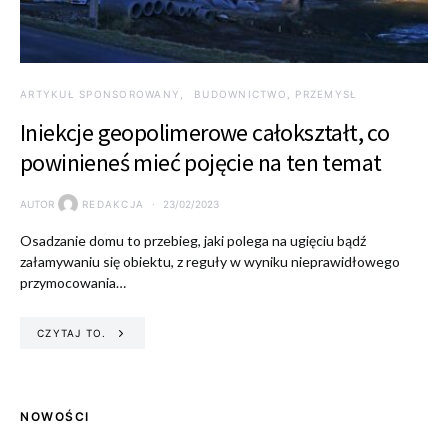
ARTYKUŁ SPONSOROWANY
BUDOWNICTWO, PRZEMYSŁ
Iniekcje geopolimerowe całokształt, co
powinieneś mieć pojęcie na ten temat
AUTOR
REDAKCJA
23/02/2023
Osadzanie domu to przebieg, jaki polega na ugięciu bądź
załamywaniu się obiektu, z reguły w wyniku nieprawidłowego
przymocowania…
CZYTAJ TO.
NOWOŚCI