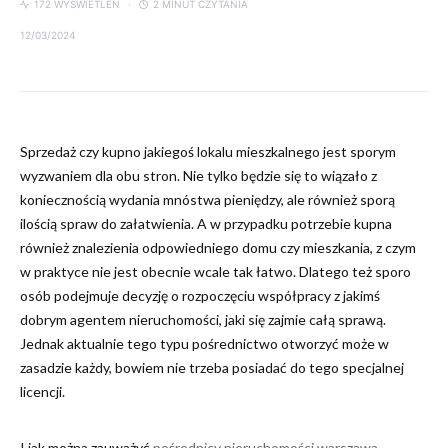
172 WYŚWIETLEŃ
2 MINUT CZYTANIA
12/03/2024
Sprzedaż czy kupno jakiegoś lokalu mieszkalnego jest sporym
wyzwaniem dla obu stron. Nie tylko będzie się to wiązało z
koniecznością wydania mnóstwa pieniędzy, ale również sporą
ilością spraw do załatwienia. A w przypadku potrzebie kupna
również znalezienia odpowiedniego domu czy mieszkania, z czym
w praktyce nie jest obecnie wcale tak łatwo. Dlatego też sporo
osób podejmuje decyzję o rozpoczęciu współpracy z jakimś
dobrym agentem nieruchomości, jaki się zajmie całą sprawą.
Jednak aktualnie tego typu pośrednictwo otworzyć może w
zasadzie każdy, bowiem nie trzeba posiadać do tego specjalnej
licencji.
I jak można zauważyć
pośrednicy nieruchomości warszawa